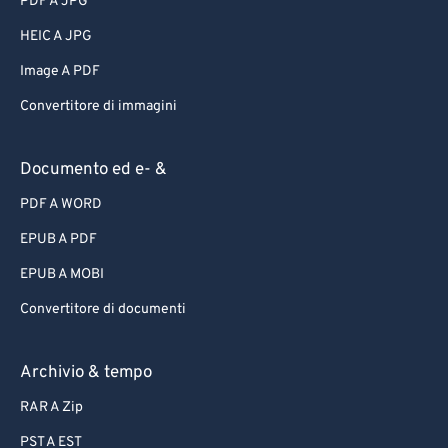
PDF A JPG
HEIC A JPG
Image A PDF
Convertitore di immagini
Documento ed e- &
PDF A WORD
EPUB A PDF
EPUB A MOBI
Convertitore di documenti
Archivio & tempo
RAR A Zip
PST A EST