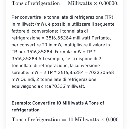
Tons of refrigeration
=
Milliwatts
×
0.0000034121
Per convertire le tonnellate di refrigerazione (TR) 
in milliwatt (mW), è possibile utilizzare il seguente 
fattore di conversione: 1 tonnellata di 
refrigerazione = 3516,85284 milliwatt Pertanto, 
per convertire TR in mW, moltiplicare il valore in 
TR per 3516,85284. Formula: mW = TR * 
3516,85284 Ad esempio, se si dispone di 2 
tonnellate di refrigerazione, la conversione 
sarebbe: mW = 2 TR * 3516,85284 = 7033,70568 
mW Quindi, 2 tonnellate di refrigerazione 
equivalgono a circa 7033,7 milliwatt.
Esempio: Convertire 10 Milliwatts A Tons of
refrigeration
Tons of refrigeration
=
10 Milliwatts
×
0.0000034121
=
0.00