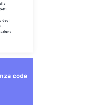
afia
tetti
o degli
e
cazione
enza code