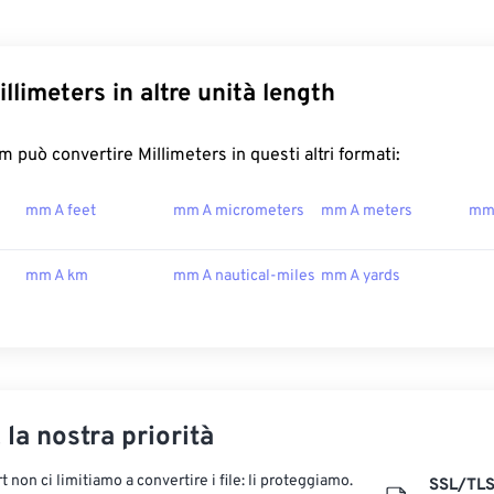
llimeters in altre unità length
 può convertire Millimeters in questi altri formati:
mm A feet
mm A micrometers
mm A meters
mm
mm A km
mm A nautical-miles
mm A yards
, la nostra priorità
 non ci limitiamo a convertire i file: li proteggiamo.
SSL/TL