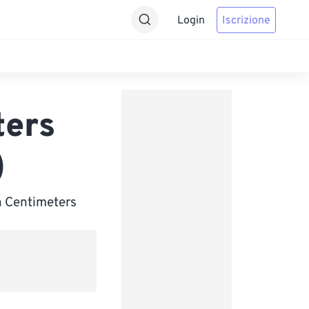
Login
Iscrizione
ters
)
n Centimeters