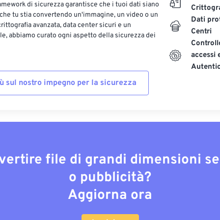
ramework di sicurezza garantisce che i tuoi dati siano
Crittogr
 che tu stia convertendo un'immagine, un video o un
Dati pro
ittografia avanzata, data center sicuri e un
Centri
le, abbiamo curato ogni aspetto della sicurezza dei
Controll
accessi 
Autenti
iù sul nostro impegno per la sicurezza
vertire file di grandi dimensioni s
o pubblicità?
Aggiorna ora