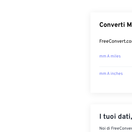
Converti Mi
FreeConvert.com
mm A miles
mm A inches
I tuoi dati
Noi di FreeConvert