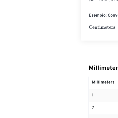
cm * 10 = 50 mm
Esempio: Conve
Centimeters
=
1
Millimete
Millimeters
1
2