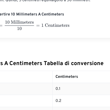
. Quindi, 5 centimetri equivalgono a 50 millimetri.
rtire 10 Millimeters A Centimeters
0 Millimeters
10
=
1
Centimeters
rs A Centimeters Tabella di conversione
Centimeters
0.1
0.2