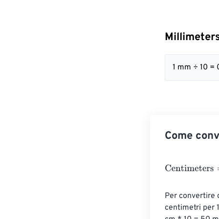
Millimeter
1 mm ÷ 10 = 
Come conve
Centimeters
=
M
Per convertire 
centimetri per 1