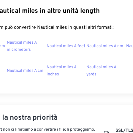
utical miles in altre unità length
 può convertire Nautical miles in questi altri formati:
Nautical miles A
 mm
Nautical miles A feet
Nautical miles A nm
Nau
micrometers
Nautical miles A
Nautical miles A
Nautical miles A cm
inches
yards
, la nostra priorità
 non ci limitiamo a convertire i file: li proteggiamo.
SSL/TL