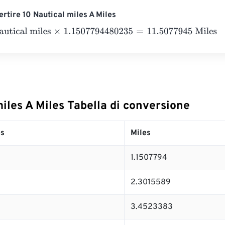
rtire 10 Nautical miles A Miles
cal miles
×
1.1507794480235
=
11.5077945
Miles
iles A Miles Tabella di conversione
es
Miles
1.1507794
2.3015589
3.4523383