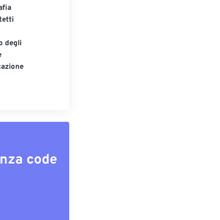
afia
tetti
o degli
e
cazione
enza code