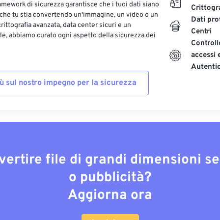
ramework di sicurezza garantisce che i tuoi dati siano
Crittogr
 che tu stia convertendo un'immagine, un video o un
Dati pro
ittografia avanzata, data center sicuri e un
Centri
le, abbiamo curato ogni aspetto della sicurezza dei
Controll
accessi 
Autenti
iù sul nostro impegno per la sicurezza
vertire file di grandi dimensioni s
o pubblicità?
Aggiorna ora