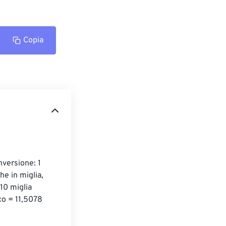
Copia
nversione: 1 
he in miglia, 
10 miglia 
co = 11,5078 