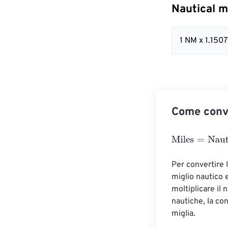
Nautical m
1 NM x 1.15
Come conve
Miles
=
Nautical
Per convertire l
miglio nautico e
moltiplicare il
nautiche, la co
miglia.