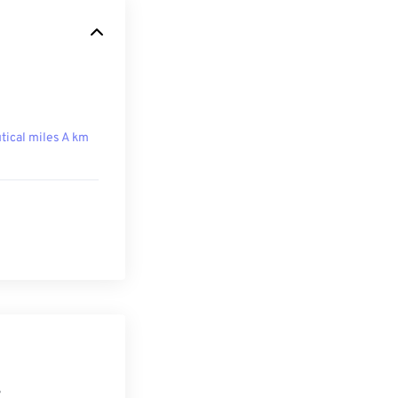
tical miles A km
S