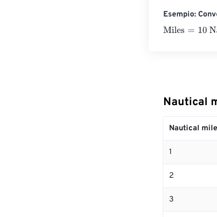
Esempio: Conve
Miles
=
10 Nauti
Nautical m
Nautical mil
1
2
3