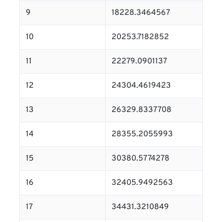
9
18228.3464567
10
20253.7182852
11
22279.0901137
12
24304.4619423
13
26329.8337708
14
28355.2055993
15
30380.5774278
16
32405.9492563
17
34431.3210849