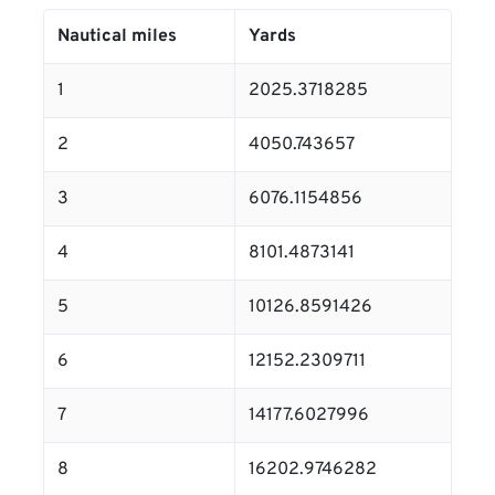
Nautical miles
Yards
1
2025.3718285
2
4050.743657
3
6076.1154856
4
8101.4873141
5
10126.8591426
6
12152.2309711
7
14177.6027996
8
16202.9746282