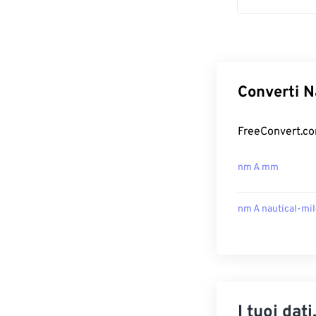
Converti N
FreeConvert.com
nm A mm
nm A nautical-mi
I tuoi dati