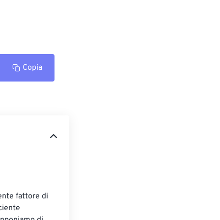
Copia
nte fattore di 
ciente 