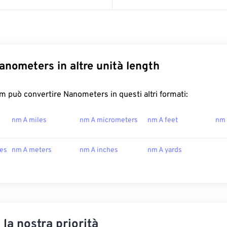
anometers in altre unità length
 può convertire Nanometers in questi altri formati:
nm A miles
nm A micrometers
nm A feet
nm 
les
nm A meters
nm A inches
nm A yards
, la nostra priorità