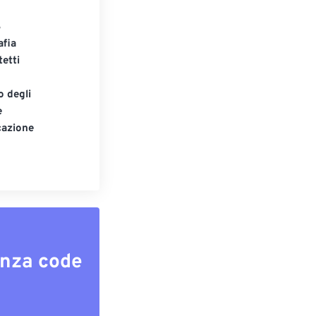
S
afia
tetti
o degli
e
cazione
enza code