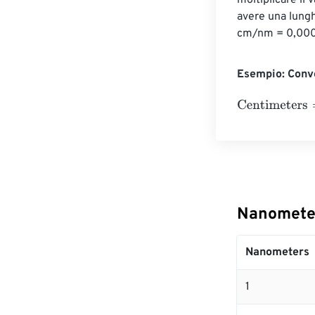
moltiplicare il
avere una lungh
cm/nm = 0,0000
Esempio: Conv
Centimeters
=
1
Nanometer
Nanometers
1