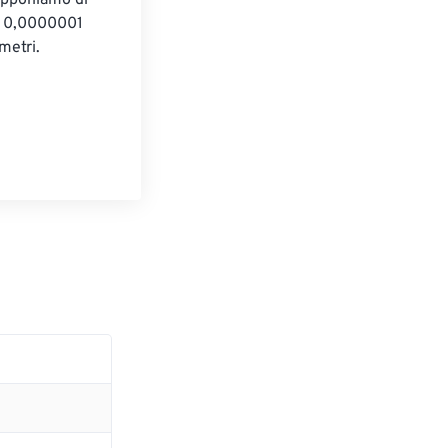
supponiamo di 
* 0,0000001 
metri.