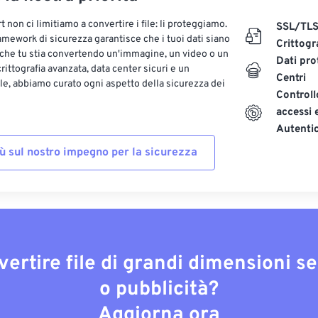
 non ci limitiamo a convertire i file: li proteggiamo.
SSL/TL
ramework di sicurezza garantisce che i tuoi dati siano
Crittogr
 che tu stia convertendo un'immagine, un video o un
Dati pro
ittografia avanzata, data center sicuri e un
Centri
le, abbiamo curato ogni aspetto della sicurezza dei
Controll
accessi 
Autenti
iù sul nostro impegno per la sicurezza
vertire file di grandi dimensioni s
o pubblicità?
Aggiorna ora