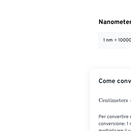
Nanometer
1 nm ÷ 10000
Come conv
Centimeters
=
N
Per convertire n
conversione: 1 