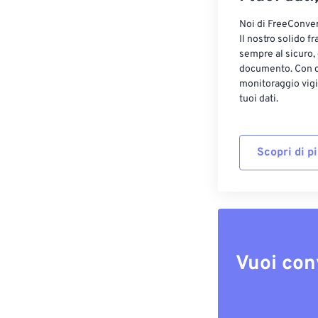
Noi di FreeConvert
Il nostro solido f
sempre al sicuro,
documento. Con cr
monitoraggio vigi
tuoi dati.
Scopri di p
Vuoi con