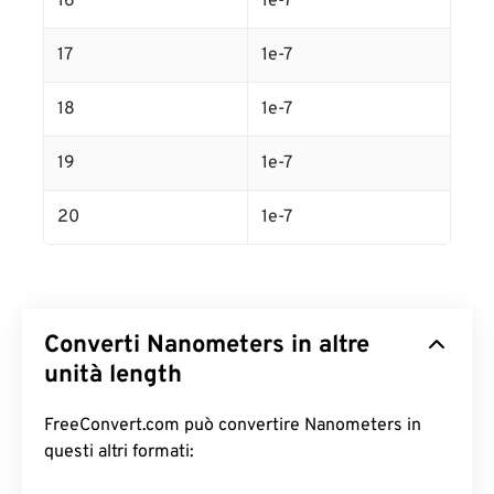
16
1e-7
17
1e-7
18
1e-7
19
1e-7
20
1e-7
Converti Nanometers in altre
unità length
FreeConvert.com può convertire Nanometers in
questi altri formati: