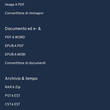
Image A PDF
Convertitore di immagini
Documento ed e- &
PDF A WORD
EPUB A PDF
EPUB A MOBI
Convertitore di documenti
Archivio & tempo
RAR A Zip
PST A EST
CST A EST