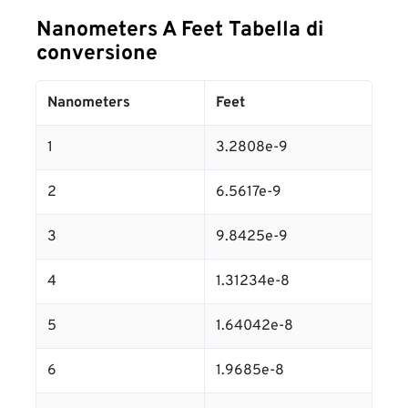
Nanometers A Feet Tabella di
conversione
Nanometers
Feet
1
3.2808e-9
2
6.5617e-9
3
9.8425e-9
4
1.31234e-8
5
1.64042e-8
6
1.9685e-8