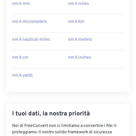
nm A mm
nm A miles
nm A micrometers
nm A km
nm A nautical-miles
nm A meters
nm A cm
nm A inches
nm A yards
I tuoi dati, la nostra priorità
Noi di FreeConvert non ci limitiamo a convertire i file: li
proteggiamo. Il nostro solido framework di sicurezza