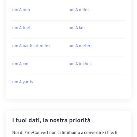
nm A mm
nm A miles
nm A feet
nm A km
nm A nautical-miles
nm A meters
nm A cm
nm A inches
nm A yards
I tuoi dati, la nostra priorità
Noi di FreeConvert non ci limitiamo a convertire i file: li