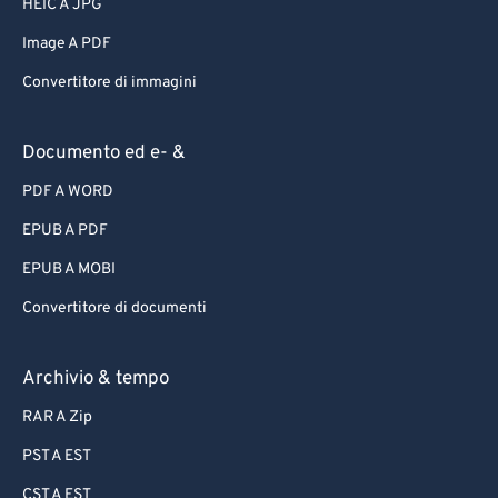
HEIC A JPG
Image A PDF
Convertitore di immagini
Documento ed e- &
PDF A WORD
EPUB A PDF
EPUB A MOBI
Convertitore di documenti
Archivio & tempo
RAR A Zip
PST A EST
CST A EST