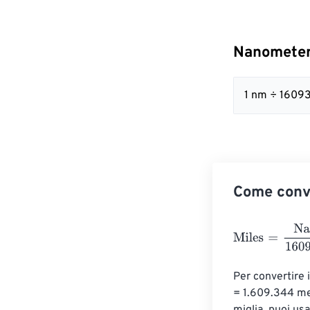
Nanometer
1 nm ÷ 1609
Come conv
Miles
=
Nanomet
Per convertire i
= 1.609.344 met