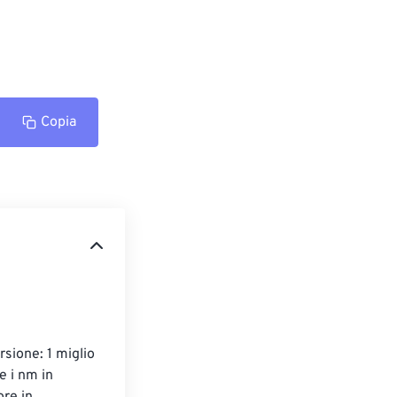
Copia
rsione: 1 miglio 
 i nm in 