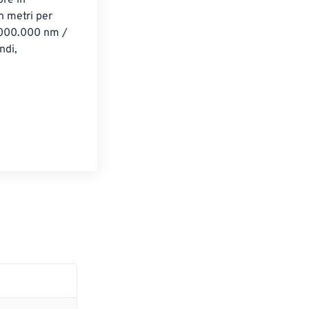
ore in 
n metri per 
.000.000 nm / 
di, 