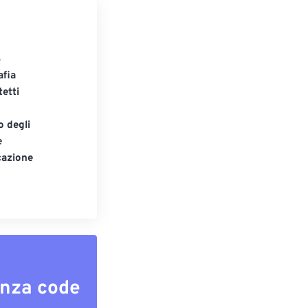
S
afia
tetti
o degli
e
cazione
enza code