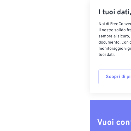
I tuoi dati
Noi di FreeConvert
Il nostro solido f
sempre al sicuro,
documento. Con cr
monitoraggio vigi
tuoi dati.
Scopri di p
Vuoi con