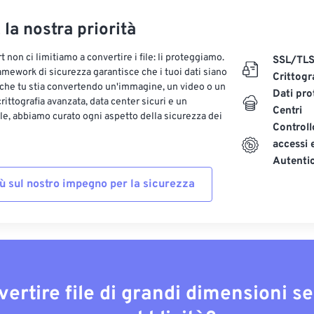
, la nostra priorità
 non ci limitiamo a convertire i file: li proteggiamo.
SSL/TL
ramework di sicurezza garantisce che i tuoi dati siano
Crittogr
 che tu stia convertendo un'immagine, un video o un
Dati pro
ittografia avanzata, data center sicuri e un
Centri
le, abbiamo curato ogni aspetto della sicurezza dei
Controll
accessi 
Autenti
iù sul nostro impegno per la sicurezza
vertire file di grandi dimensioni s