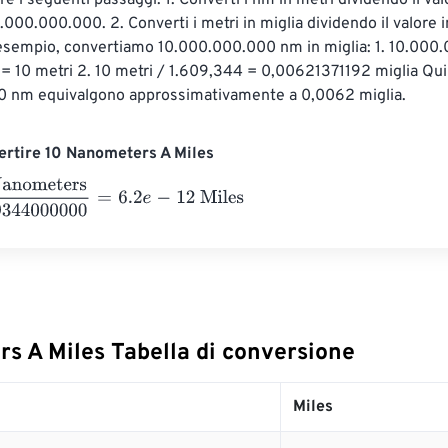
re i seguenti passaggi: 1. Converti i nm in metri dividendo il val
.000.000.000. 2. Converti i metri in miglia dividendo il valore i
esempio, convertiamo 10.000.000.000 nm in miglia: 1. 10.000
 10 metri 2. 10 metri / 1.609,344 = 0,00621371192 miglia Quin
 nm equivalgono approssimativamente a 0,0062 miglia.
rtire 10 Nanometers A Miles
meters
1609344000000
=
6.2
e
-
12
Miles
s A Miles Tabella di conversione
Miles