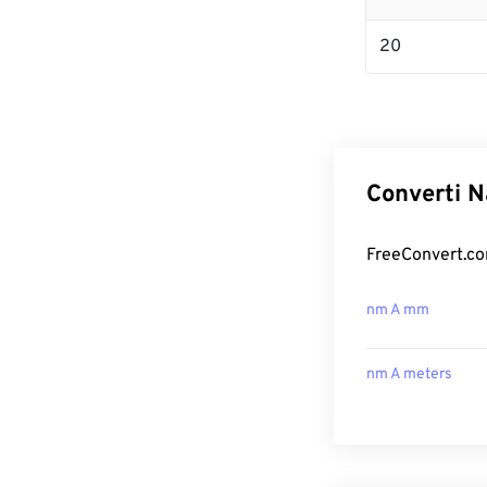
20
Converti N
FreeConvert.com
nm A mm
nm A meters