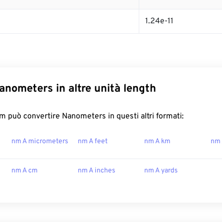
1.24e-11
anometers in altre unità length
 può convertire Nanometers in questi altri formati:
nm A micrometers
nm A feet
nm A km
nm 
nm A cm
nm A inches
nm A yards