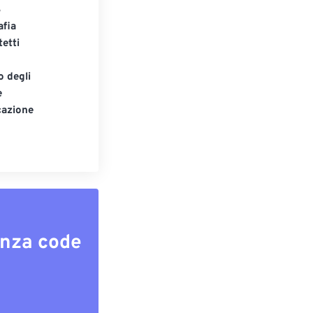
S
afia
tetti
o degli
e
cazione
enza code