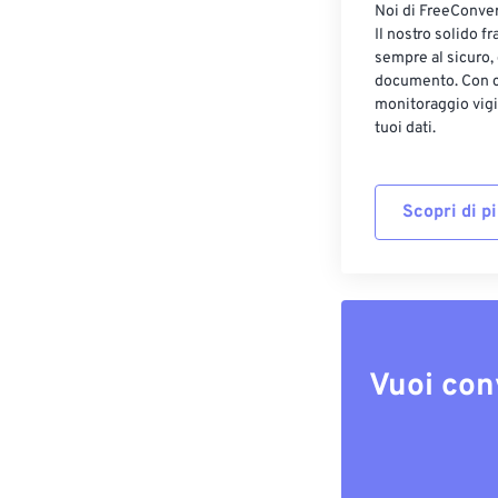
Noi di FreeConvert
Il nostro solido f
sempre al sicuro,
documento. Con cr
monitoraggio vigi
tuoi dati.
Scopri di p
Vuoi con