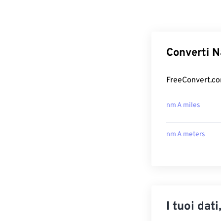
Converti N
FreeConvert.com
nm A miles
nm A meters
I tuoi dati