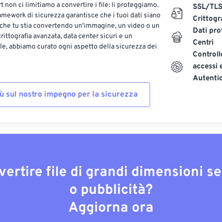
 non ci limitiamo a convertire i file: li proteggiamo.
SSL/TL
ramework di sicurezza garantisce che i tuoi dati siano
Crittogr
 che tu stia convertendo un'immagine, un video o un
Dati pro
ittografia avanzata, data center sicuri e un
Centri
le, abbiamo curato ogni aspetto della sicurezza dei
Controll
accessi 
Autenti
iù sul nostro impegno per la sicurezza
vertire file di grandi dimensioni s
o pubblicità?
Aggiorna ora