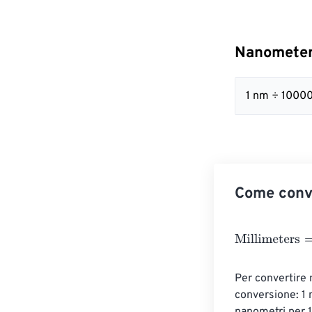
Nanometers
1 nm ÷ 1000
Come conve
Millimeters
=
Na
Per convertire 
conversione: 1 