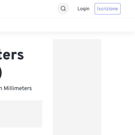
Login
Iscrizione
ters
)
n Millimeters