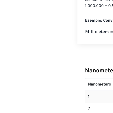
nanometri per 
1.000.000 = 0,
Esempio: Conve
Millimeters
=
10
Nanometer
Nanometers
1
2