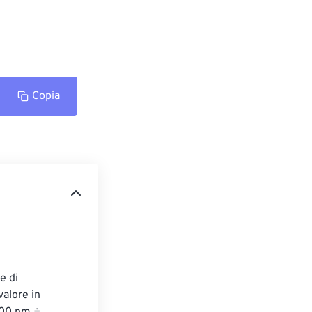
Copia
e di 
alore in 