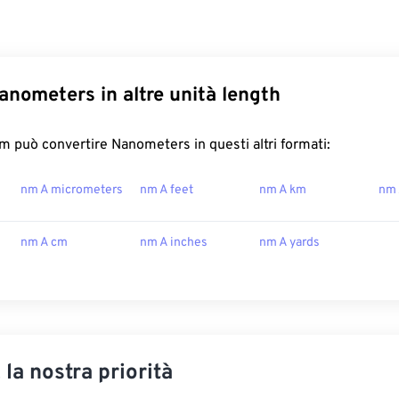
anometers in altre unità length
 può convertire Nanometers in questi altri formati:
nm A micrometers
nm A feet
nm A km
nm 
nm A cm
nm A inches
nm A yards
, la nostra priorità