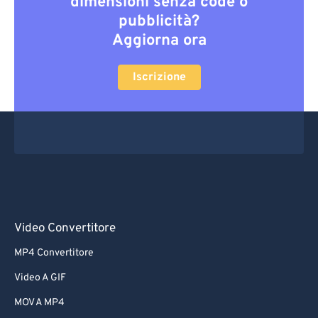
dimensioni senza code o
pubblicità?
Aggiorna ora
Iscrizione
Video Convertitore
MP4 Convertitore
Video A GIF
MOV A MP4