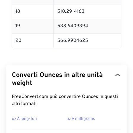
18
510.2914163
19
538.6409394
20
566.9904625
Converti Ounces in altre unità
weight
FreeConvert.com può convertire Ounces in questi
altri formati:
oz A long-ton
oz A milligrams