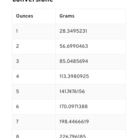
Ounces
Grams
1
28.3495231
2
56.6990463
3
85.0485694
4
113.3980925
5
141.7476156
6
170.0971388
7
198.4466619
8
226.796185