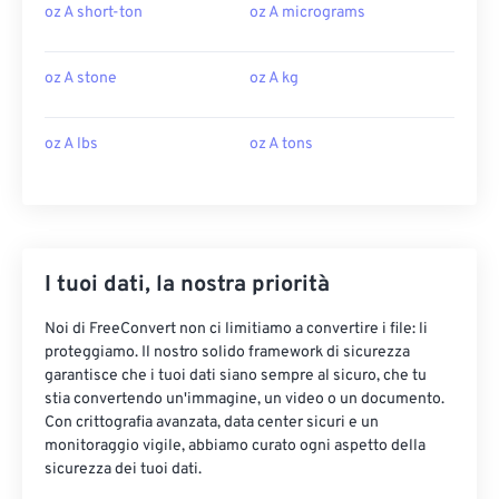
oz A short-ton
oz A micrograms
oz A stone
oz A kg
oz A lbs
oz A tons
I tuoi dati, la nostra priorità
Noi di FreeConvert non ci limitiamo a convertire i file: li
proteggiamo. Il nostro solido framework di sicurezza
garantisce che i tuoi dati siano sempre al sicuro, che tu
stia convertendo un'immagine, un video o un documento.
Con crittografia avanzata, data center sicuri e un
monitoraggio vigile, abbiamo curato ogni aspetto della
sicurezza dei tuoi dati.