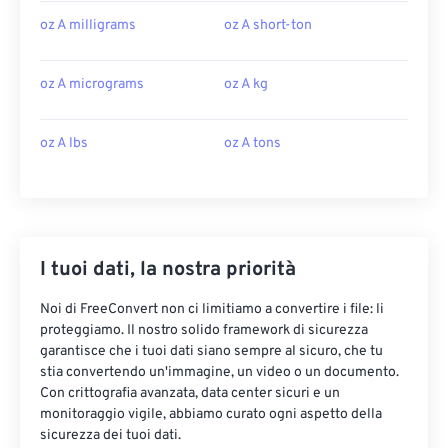
oz A milligrams
oz A short-ton
oz A micrograms
oz A kg
oz A lbs
oz A tons
I tuoi dati, la nostra priorità
Noi di FreeConvert non ci limitiamo a convertire i file: li
proteggiamo. Il nostro solido framework di sicurezza
garantisce che i tuoi dati siano sempre al sicuro, che tu
stia convertendo un'immagine, un video o un documento.
Con crittografia avanzata, data center sicuri e un
monitoraggio vigile, abbiamo curato ogni aspetto della
sicurezza dei tuoi dati.