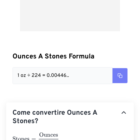
Ounces A Stones Formula
1 oz ÷ 224 = 0.00446..
Come convertire Ounces A
Stones?
Stones
=
Ounces
224