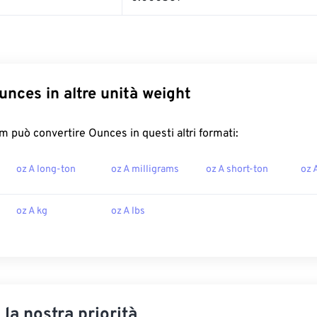
unces in altre unità weight
 può convertire Ounces in questi altri formati:
oz A long-ton
oz A milligrams
oz A short-ton
oz 
oz A kg
oz A lbs
, la nostra priorità