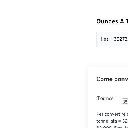
Ounces A 
1 oz ÷ 3527
Come conv
Tonnes
=
Ounce
Per convertire o
tonnellata = 32