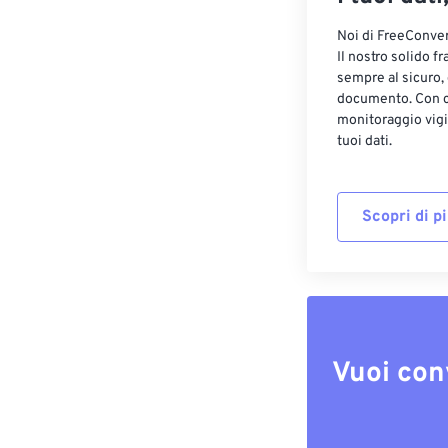
Noi di FreeConvert
Il nostro solido f
sempre al sicuro,
documento. Con cr
monitoraggio vigi
tuoi dati.
Scopri di p
Vuoi con