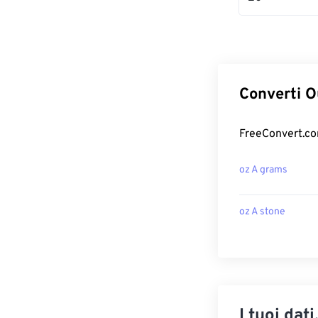
Converti O
FreeConvert.com
oz A grams
oz A stone
I tuoi dati