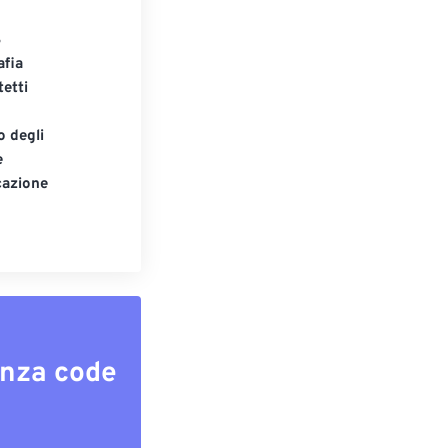
S
afia
tetti
o degli
e
cazione
enza code