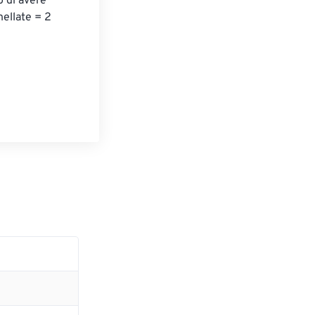
 di avere 
ellate = 2 