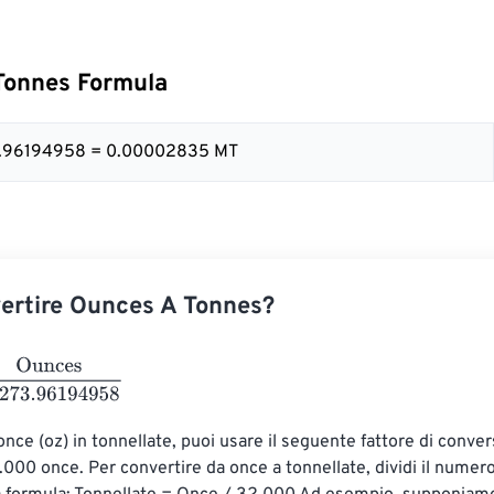
Tonnes Formula
3.96194958 = 0.00002835 MT
ertire Ounces A Tonnes?
s
35273.96194958
nce (oz) in tonnellate, puoi usare il seguente fattore di convers
.000 once. Per convertire da once a tonnellate, dividi il numero