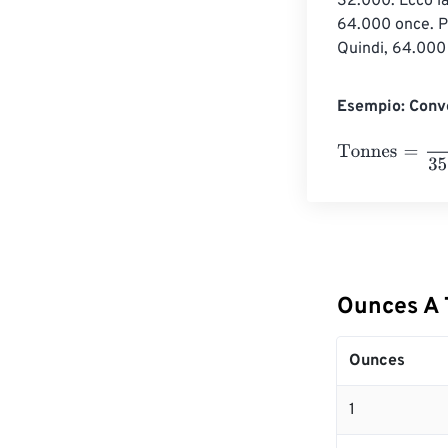
32.000. Ecco l
64.000 once. Pe
Quindi, 64.000 
Esempio: Conv
Tonnes
=
10 Ou
Ounces A 
Ounces
1