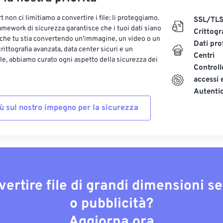
 non ci limitiamo a convertire i file: li proteggiamo.
SSL/TL
ramework di sicurezza garantisce che i tuoi dati siano
Crittogr
 che tu stia convertendo un'immagine, un video o un
Dati pro
ittografia avanzata, data center sicuri e un
Centri
le, abbiamo curato ogni aspetto della sicurezza dei
Controll
accessi 
Autenti
iù sul nostro impegno per la sicurezza
vertire file di grandi dimensioni s
o pubblicità?
Aggiorna ora