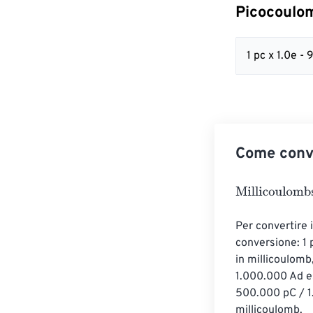
Picocoulom
1 pc x 1.0e -
Come conve
Millicoulombs
=
Per convertire 
conversione: 1
in millicoulomb
1.000.000 Ad e
500.000 pC / 1
millicoulomb.