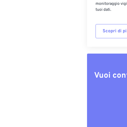
monitoraggio vigi
tuoi dati.
Scopri di p
Vuoi con