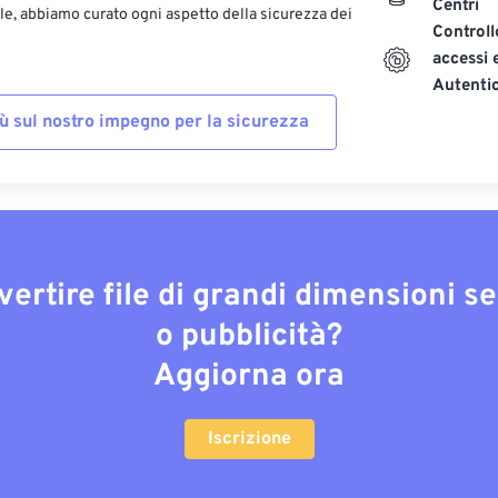
Centri
le, abbiamo curato ogni aspetto della sicurezza dei
Controll
accessi 
Autenti
iù sul nostro impegno per la sicurezza
vertire file di grandi dimensioni s
o pubblicità?
Aggiorna ora
Iscrizione