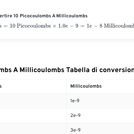
rtire 10 Picocoulombs A Millicoulombs
10 Picocoulombs
×
1.0
e
-
9
=
1
e
-
8
Millicoulombs
mbs A Millicoulombs Tabella di conversio
s
Millicoulombs
1e-9
2e-9
3e-9