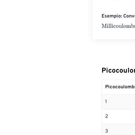
Esempio: Conve
Millicoulombs
=
Picocoulo
Picocoulomb
1
2
3