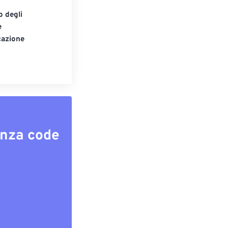
o degli
e
cazione
enza code