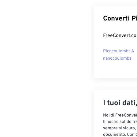
Converti P
FreeConvert.com
Picocoulombs A
nanocoulombs
I tuoi dati
Noi di FreeConvert
Il nostro solido f
sempre al sicuro,
documento. Con cr