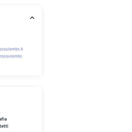
ocoulombs A
rocoulombs
S
afia
tetti