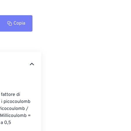
Copia
fattore di 
 i picocoulomb 
 Picocoulomb / 
Millicoulomb = 
a 0,5 