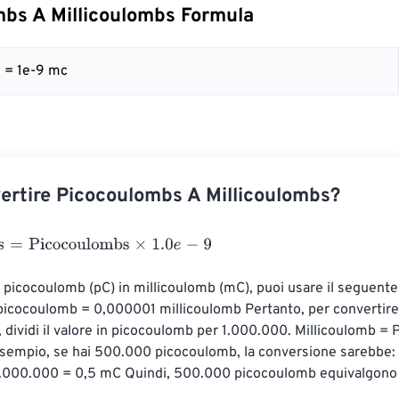
bs A Millicoulombs Formula
 9 = 1e-9 mc
rtire Picocoulombs A Millicoulombs?
Picocoulombs
×
1.0
e
-
9
i picocoulomb (pC) in millicoulomb (mC), puoi usare il seguente 
 picocoulomb = 0,000001 millicoulomb Pertanto, per convertire
, dividi il valore in picocoulomb per 1.000.000. Millicoulomb =
sempio, se hai 500.000 picocoulomb, la conversione sarebbe: 
.000.000 = 0,5 mC Quindi, 500.000 picocoulomb equivalgono 