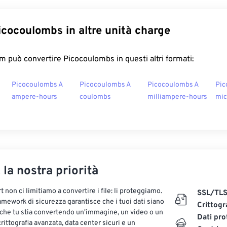
icocoulombs in altre unità charge
 può convertire Picocoulombs in questi altri formati:
Picocoulombs A
Picocoulombs A
Picocoulombs A
Pic
ampere-hours
coulombs
milliampere-hours
mic
, la nostra priorità
 non ci limitiamo a convertire i file: li proteggiamo.
SSL/TL
ramework di sicurezza garantisce che i tuoi dati siano
Crittogr
 che tu stia convertendo un'immagine, un video o un
Dati pro
ittografia avanzata, data center sicuri e un