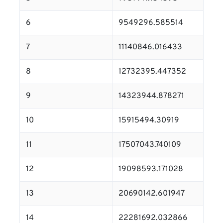
6
9549296.585514
7
11140846.016433
8
12732395.447352
9
14323944.878271
10
15915494.30919
11
17507043.740109
12
19098593.171028
13
20690142.601947
14
22281692.032866