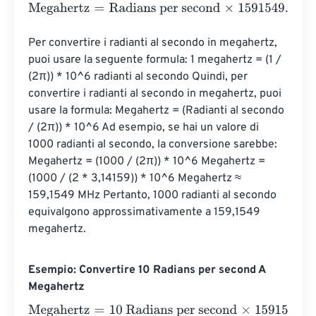
Megahertz
=
Radians per second
×
1591549.430919
Per convertire i radianti al secondo in megahertz, 
puoi usare la seguente formula: 1 megahertz = (1 / 
(2π)) * 10^6 radianti al secondo Quindi, per 
convertire i radianti al secondo in megahertz, puoi 
usare la formula: Megahertz = (Radianti al secondo 
/ (2π)) * 10^6 Ad esempio, se hai un valore di 
1000 radianti al secondo, la conversione sarebbe: 
Megahertz = (1000 / (2π)) * 10^6 Megahertz = 
(1000 / (2 * 3,14159)) * 10^6 Megahertz ≈ 
159,1549 MHz Pertanto, 1000 radianti al secondo 
equivalgono approssimativamente a 159,1549 
megahertz.
Esempio: Convertire 10 Radians per second A
Megahertz
Megahertz
=
10 Radians per second
×
1591549.430919
=
15