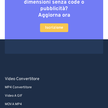
dimensioni senza code o
pubblicità?
Aggiorna ora
Iscrizione
Video Convertitore
MP4 Convertitore
Video A GIF
MOV A MP4