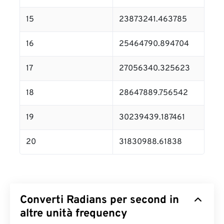
15
23873241.463785
16
25464790.894704
17
27056340.325623
18
28647889.756542
19
30239439.187461
20
31830988.61838
Converti Radians per second in
altre unità frequency