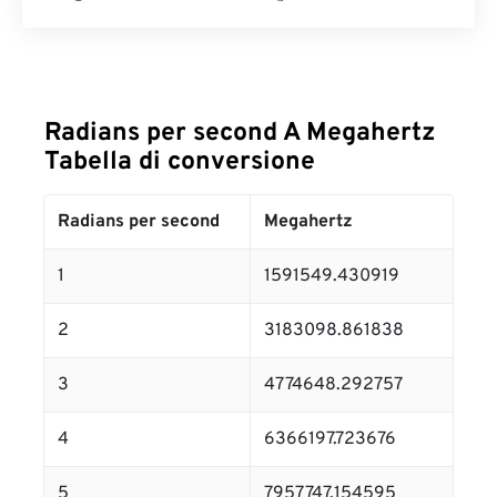
Radians per second A Megahertz
Tabella di conversione
Radians per second
Megahertz
1
1591549.430919
2
3183098.861838
3
4774648.292757
4
6366197.723676
5
7957747.154595