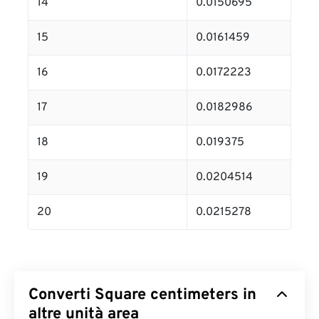
14
0.0150695
15
0.0161459
16
0.0172223
17
0.0182986
18
0.019375
19
0.0204514
20
0.0215278
Converti Square centimeters in
altre unità area