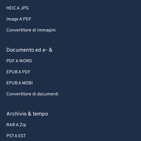
HEIC A JPG
Image A PDF
Convertitore di immagini
Documento ed e- &
PDF A WORD
EPUB A PDF
EPUB A MOBI
Convertitore di documenti
Archivio & tempo
RAR A Zip
PST A EST