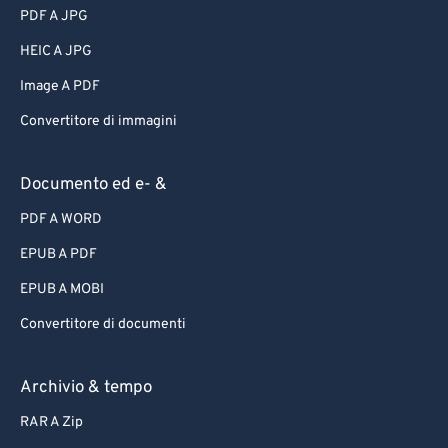
PDF A JPG
HEIC A JPG
Image A PDF
Convertitore di immagini
Documento ed e- &
PDF A WORD
EPUB A PDF
EPUB A MOBI
Convertitore di documenti
Archivio & tempo
RAR A Zip