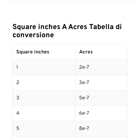
Square inches A Acres Tabella di
conversione
Square inches
Acres
1
2e-7
2
3e-7
3
5e-7
4
6e-7
5
8e-7