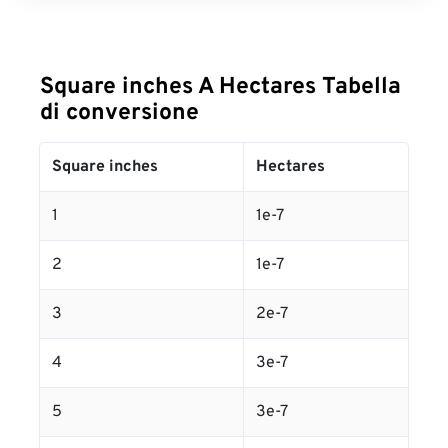
Square inches A Hectares Tabella
di conversione
Square inches
Hectares
1
1e-7
2
1e-7
3
2e-7
4
3e-7
5
3e-7