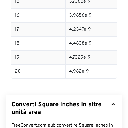
15
3.7365e-9
16
3.9856e-9
17
4.2347e-9
18
4.4838e-9
19
4.7329e-9
20
4.982e-9
Converti Square inches in altre
unità area
FreeConvert.com può convertire Square inches in