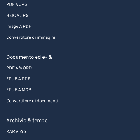
PDF A JPG
HEIC A JPG
Image A PDF
Convertitore di immagini
Documento ed e- &
PDF A WORD
EPUB A PDF
EPUB A MOBI
Convertitore di documenti
Archivio & tempo
RAR A Zip