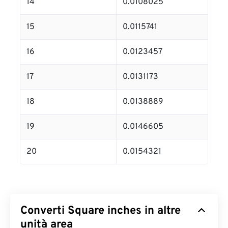
14
0.0108025
15
0.0115741
16
0.0123457
17
0.0131173
18
0.0138889
19
0.0146605
20
0.0154321
Converti Square inches in altre
unità area