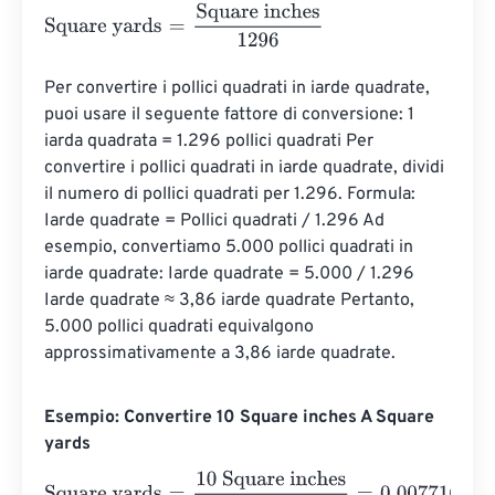
Square yards
=
Square inches
1296
Per convertire i pollici quadrati in iarde quadrate, 
puoi usare il seguente fattore di conversione: 1 
iarda quadrata = 1.296 pollici quadrati Per 
convertire i pollici quadrati in iarde quadrate, dividi 
il numero di pollici quadrati per 1.296. Formula: 
Iarde quadrate = Pollici quadrati / 1.296 Ad 
esempio, convertiamo 5.000 pollici quadrati in 
iarde quadrate: Iarde quadrate = 5.000 / 1.296 
Iarde quadrate ≈ 3,86 iarde quadrate Pertanto, 
5.000 pollici quadrati equivalgono 
approssimativamente a 3,86 iarde quadrate.
Esempio: Convertire 10 Square inches A Square
yards
Square yards
=
10 Square inches
1296
=
0.007716
Square y