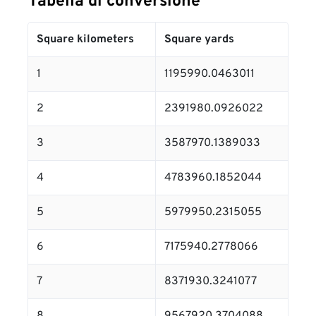
Tabella di conversione
Square kilometers
Square yards
1
1195990.0463011
2
2391980.0926022
3
3587970.1389033
4
4783960.1852044
5
5979950.2315055
6
7175940.2778066
7
8371930.3241077