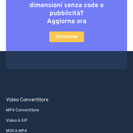
dimensioni senza code o
pubblicità?
Aggiorna ora
Iscrizione
Video Convertitore
MP4 Convertitore
Video A GIF
MOV A MP4