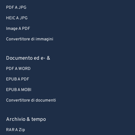
PDF A JPG
HEIC A JPG
Image A PDF
Convertitore di immagini
Documento ed e- &
PDF A WORD
EPUB A PDF
EPUB A MOBI
Convertitore di documenti
Archivio & tempo
RAR A Zip