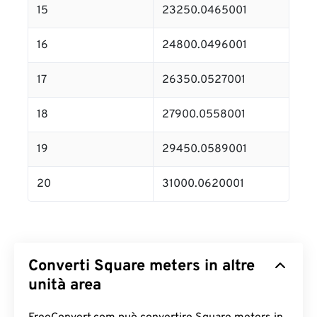
15
23250.0465001
16
24800.0496001
17
26350.0527001
18
27900.0558001
19
29450.0589001
20
31000.0620001
Converti Square meters in altre
unità area