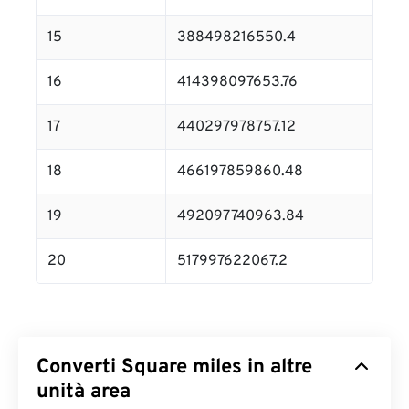
15
388498216550.4
16
414398097653.76
17
440297978757.12
18
466197859860.48
19
492097740963.84
20
517997622067.2
Converti Square miles in altre
unità area