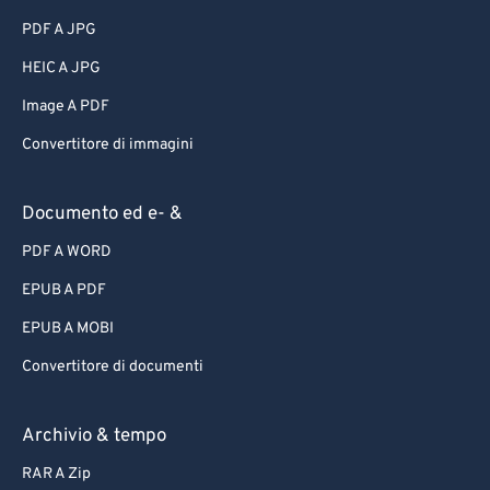
PDF A JPG
HEIC A JPG
Image A PDF
Convertitore di immagini
Documento ed e- &
PDF A WORD
EPUB A PDF
EPUB A MOBI
Convertitore di documenti
Archivio & tempo
RAR A Zip