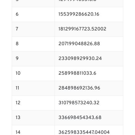
6
155399286620.16
7
181299167723.52002
8
207199048826.88
9
233098929930.24
10
258998811033.6
11
284898692136.96
12
310798573240.32
13
336698454343.68
14
362598335447.04004