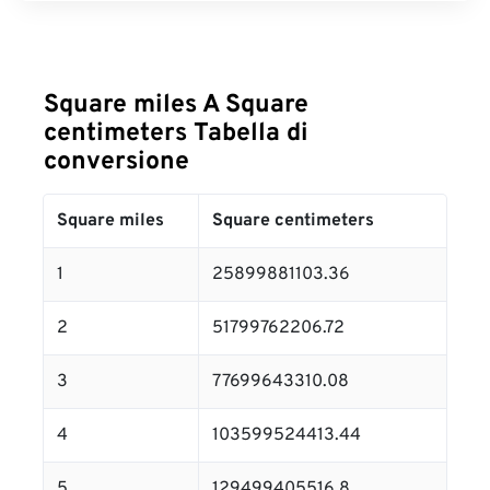
Square miles A Square
centimeters Tabella di
conversione
Square miles
Square centimeters
1
25899881103.36
2
51799762206.72
3
77699643310.08
4
103599524413.44
5
129499405516.8