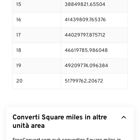
15
38849821.65504
16
41439809.765376
17
44029797.875712
18
46619785.986048
19
49209774.096384
20
51799762.20672
Converti Square miles in altre
unità area