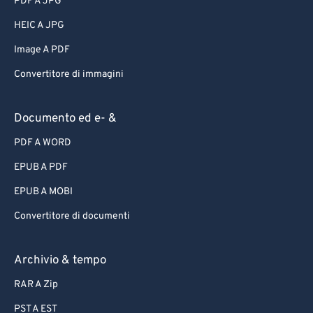
PDF A JPG
HEIC A JPG
Image A PDF
Convertitore di immagini
Documento ed e- &
PDF A WORD
EPUB A PDF
EPUB A MOBI
Convertitore di documenti
Archivio & tempo
RAR A Zip
PST A EST