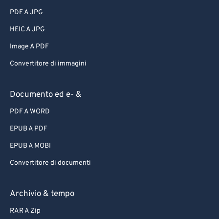
PDF A JPG
HEIC A JPG
Image A PDF
Convertitore di immagini
Documento ed e- &
PDF A WORD
EPUB A PDF
EPUB A MOBI
Convertitore di documenti
Archivio & tempo
RAR A Zip