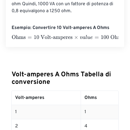
ohm Quindi, 1000 VA con un fattore di potenza di 
0,8 equivalgono a 1250 ohm.
Esempio: Convertire 10 Volt-amperes A Ohms
Ohms
=
10 Volt-amperes
×
v
a
l
u
e
=
100
Ohms
Volt-amperes A Ohms Tabella di
conversione
Volt-amperes
Ohms
1
1
2
4