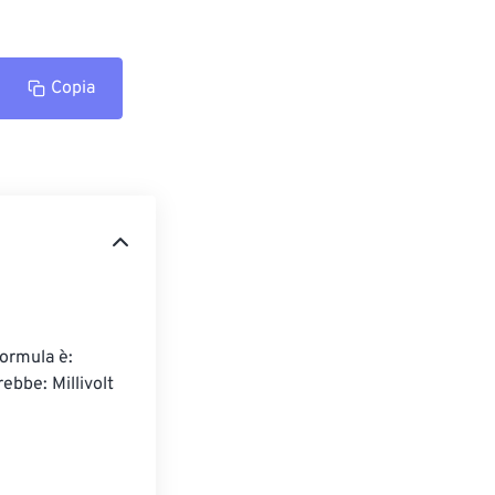
Copia
formula è: 
ebbe: Millivolt 