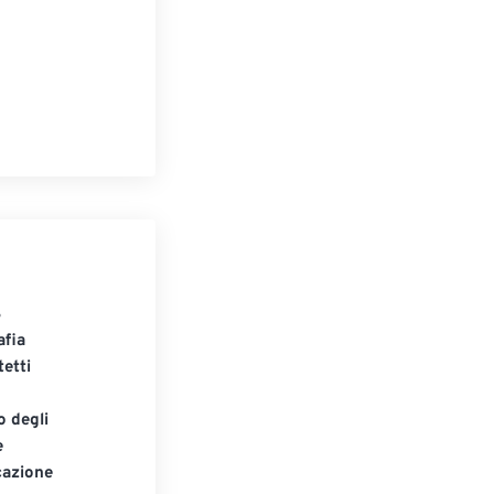
S
afia
tetti
o degli
e
cazione