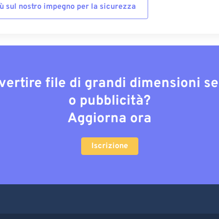
iù sul nostro impegno per la sicurezza
vertire file di grandi dimensioni s
o pubblicità?
Aggiorna ora
Iscrizione