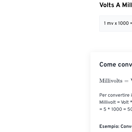
Volts A Mil
1 mv x 1000 
Come conver
Millivolts
=
Volts
Per convertire i
Millivolt = Volt
= 5 * 1000 = 50
Esempio: Conver