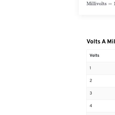
Millivolts
=
10 Vo
Volts A Mi
Volts
1
2
3
4