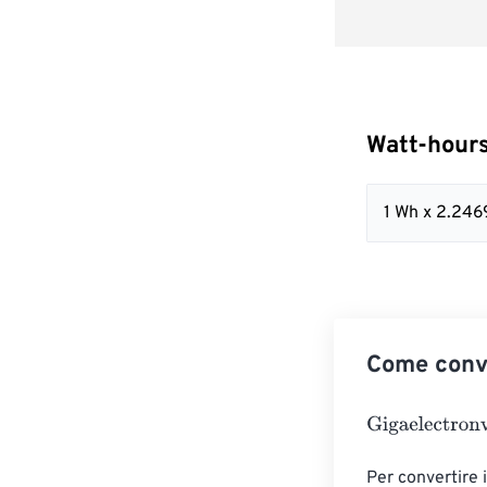
Watt-hours
1 Wh x 2.24
Come conve
Gigaelectronvo
Per convertire i