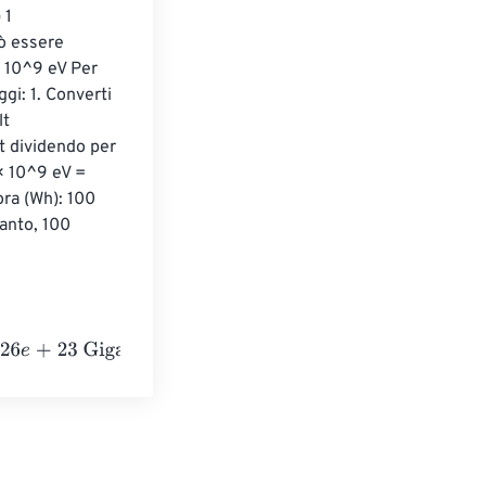
 1 
ò essere 
 10^9 eV Per 
gi: 1. Converti 
t 
t dividendo per 
× 10^9 eV = 
ra (Wh): 100 
anto, 100 
electronvolts