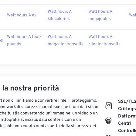
Watt hours A
Watt hours A
Watt hours A ev
Wat
kilocalories
megajoules
Watt hours A foot-
Watt hours A
Watt hours A
es
pounds
megaelectronvolts
kiloelectronvolts
, la nostra priorità
 non ci limitiamo a convertire i file: li proteggiamo.
SSL/TL
ramework di sicurezza garantisce che i tuoi dati siano
Crittogr
 che tu stia convertendo un'immagine, un video o un
Dati pro
ittografia avanzata, data center sicuri e un
Centri
le, abbiamo curato ogni aspetto della sicurezza dei
Controll