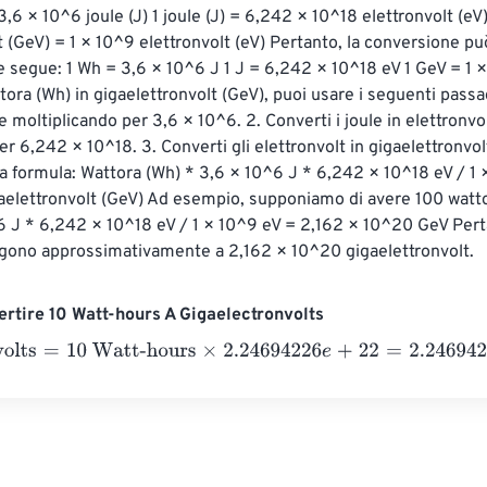
,6 × 10^6 joule (J) 1 joule (J) = 6,242 × 10^18 elettronvolt (eV)
t (GeV) = 1 × 10^9 elettronvolt (eV) Pertanto, la conversione pu
 segue: 1 Wh = 3,6 × 10^6 J 1 J = 6,242 × 10^18 eV 1 GeV = 1 ×
tora (Wh) in gigaelettronvolt (GeV), puoi usare i seguenti passag
le moltiplicando per 3,6 × 10^6. 2. Converti i joule in elettronvol
er 6,242 × 10^18. 3. Converti gli elettronvolt in gigaelettronvol
la formula: Wattora (Wh) * 3,6 × 10^6 J * 6,242 × 10^18 eV / 1 
gaelettronvolt (GeV) Ad esempio, supponiamo di avere 100 watto
 J * 6,242 × 10^18 eV / 1 × 10^9 eV = 2,162 × 10^20 GeV Pert
lgono approssimativamente a 2,162 × 10^20 gigaelettronvolt.
rtire 10 Watt-hours A Gigaelectronvolts
lts
=
10 Watt-hours
×
2.24694226
e
+
22
=
2.24694226
e
+
23
Giga