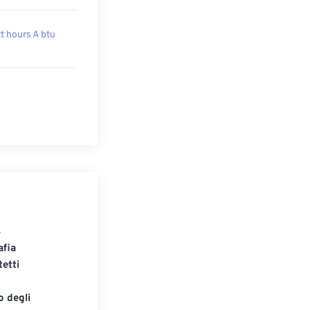
t hours A btu
S
afia
tetti
o degli