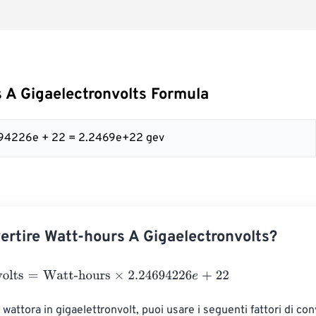
 A Gigaelectronvolts Formula
694226e + 22 = 2.2469e+22 gev
rtire Watt-hours A Gigaelectronvolts?
lts
=
Watt-hours
×
2.24694226
e
+
22
 wattora in gigaelettronvolt, puoi usare i seguenti fattori di con