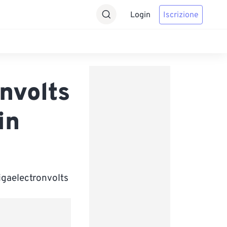
Login
Iscrizione
nvolts
in
igaelectronvolts