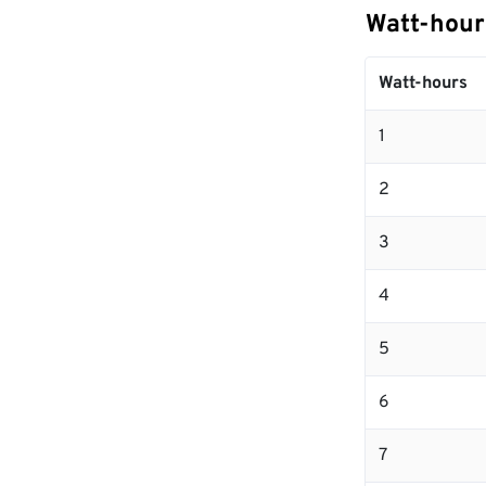
Watt-hours
Watt-hours
1
2
3
4
5
6
7