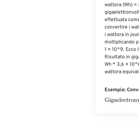
wattora (Wh) = 3
gigaelettronvol
effettuata come
convertire i wat
i wattora in jou
moltiplicando p
1 × 10^9. Ecco 
Risultato in gi
Wh * 3,6 × 10^6
wattora equiva
Esempio: Conve
Gigaelectronvo