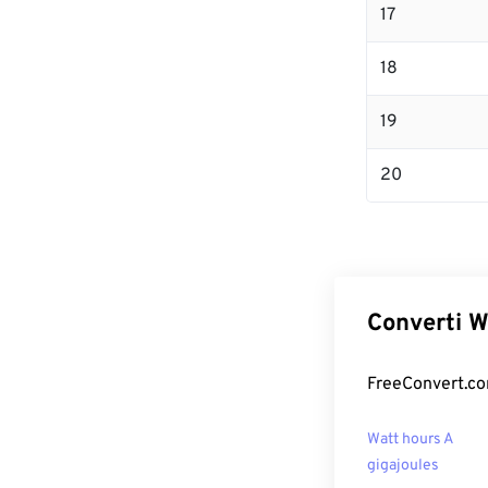
17
18
19
20
Converti W
FreeConvert.com
Watt hours A
gigajoules