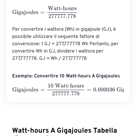
Gigajoules
=
Watt-hours
277777.778
Per convertire i wattora (Wh) in gigajoule (GJ), è 
possibile utilizzare il seguente fattore di 
conversione: 1 GJ = 277,777778 Wh Pertanto, per 
convertire Wh in GJ, dividere i wattora per 
277,777778. GJ = Wh / 277,777778
Esempio: Convertire 10 Watt-hours A Gigajoules
Gigajoules
=
10 Watt-hours
277777.778
=
0.000036
Gigajou
Watt-hours A Gigajoules Tabella