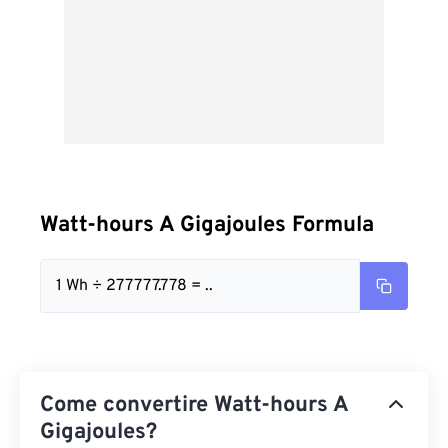
Watt-hours A Gigajoules Formula
1 Wh ÷ 277777.778 = ..
Come convertire Watt-hours A
Gigajoules?