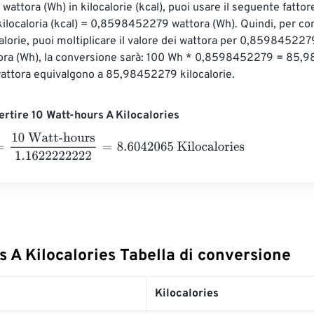
 wattora (Wh) in kilocalorie (kcal), puoi usare il seguente fattore
kilocaloria (kcal) = 0,8598452279 wattora (Wh). Quindi, per con
calorie, puoi moltiplicare il valore dei wattora per 0,85984522
tora (Wh), la conversione sarà: 100 Wh * 0,8598452279 = 85,9
wattora equivalgono a 85,98452279 kilocalorie.
rtire 10 Watt-hours A Kilocalories
 Watt-hours
1.1622222222
=
8.6042065
Kilocalories
 A Kilocalories Tabella di conversione
Kilocalories