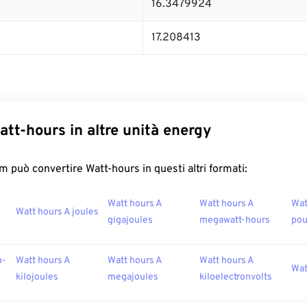
16.3479924
17.208413
att-hours in altre unità energy
 può convertire Watt-hours in questi altri formati:
Watt hours A
Watt hours A
Wat
Watt hours A joules
gigajoules
megawatt-hours
po
m-
Watt hours A
Watt hours A
Watt hours A
Wat
kilojoules
megajoules
kiloelectronvolts