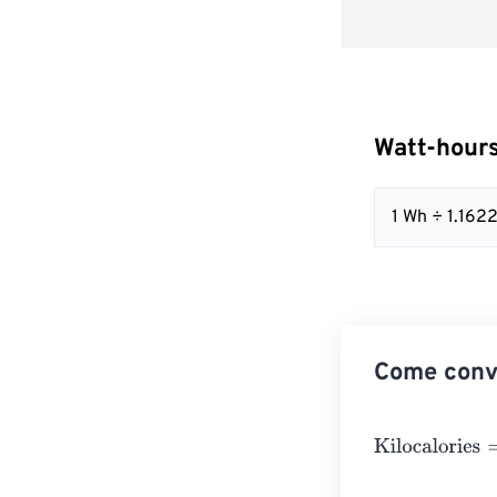
Watt-hours
1 Wh ÷ 1.16
Come conve
Kilocalories
=
Wa