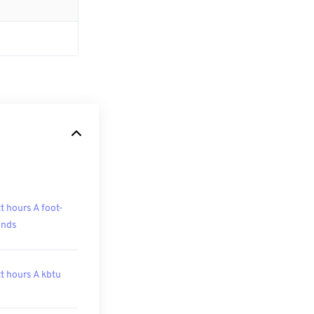
t hours A foot-
unds
t hours A kbtu