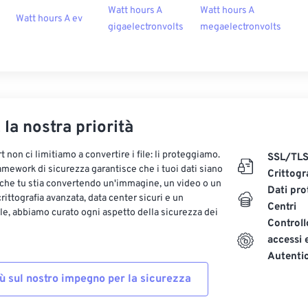
Watt hours A
Watt hours A
Watt hours A ev
gigaelectronvolts
megaelectronvolts
, la nostra priorità
 non ci limitiamo a convertire i file: li proteggiamo.
SSL/TL
ramework di sicurezza garantisce che i tuoi dati siano
Crittogr
 che tu stia convertendo un'immagine, un video o un
Dati pro
ittografia avanzata, data center sicuri e un
Centri
le, abbiamo curato ogni aspetto della sicurezza dei
Controll
accessi 
Autenti
iù sul nostro impegno per la sicurezza