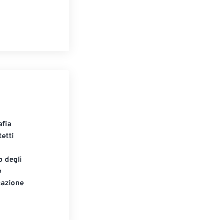
S
afia
tetti
o degli
e
cazione