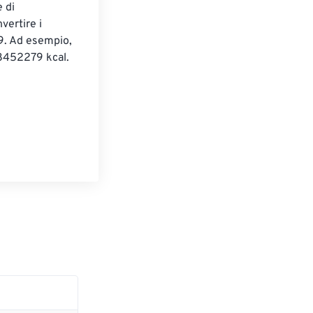
 di 
vertire i 
79. Ad esempio, 
8452279 kcal. 