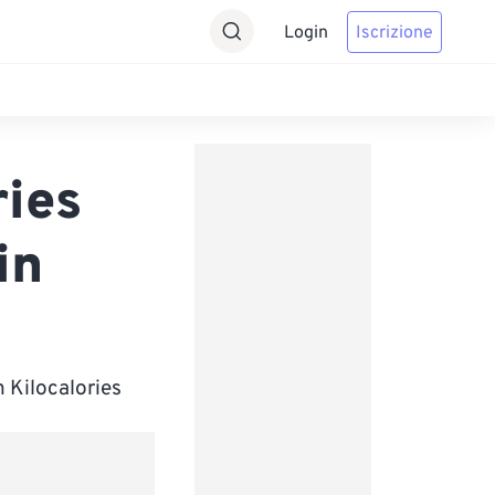
Login
Iscrizione
ries
in
 Kilocalories