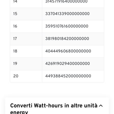
14
314571916400000000
15
337041339000000000
16
359510761600000000
17
381980184200000000
18
404449606800000000
19
426919029400000000
20
449388452000000000
Converti Watt-hours in altre unità
energy