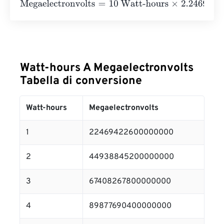
Megaelectronvolts
=
10 Watt-hours
×
2.24694226
e
+
16
=
2
Watt-hours A Megaelectronvolts
Tabella di conversione
Watt-hours
Megaelectronvolts
1
22469422600000000
2
44938845200000000
3
67408267800000000
4
89877690400000000