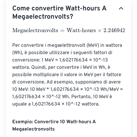
Come convertire Watt-hours A
Megaelectronvolts?
Megaelectronvolts
=
Watt-hours
×
2.24694226
e
+
16
Per convertire i megaelettronvolt (MeV) in wattora 
(Wh), è possibile utilizzare i seguenti fattori di 
conversione: 1 MeV = 1,602176634 × 10^-13 
wattora. Quindi, per convertire i MeV in Wh, è 
possibile moltiplicare il valore in MeV per il fattore 
di conversione. Ad esempio, supponiamo di avere 
10 MeV: 10 MeV * 1,602176634 × 10^-13 Wh/MeV = 
1,602176634 × 10^-12 Wh. Pertanto, 10 MeV è 
uguale a 1,602176634 × 10^-12 wattora.
Esempio: Convertire 10 Watt-hours A
Megaelectronvolts