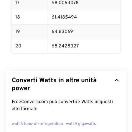
17
58.0064078
18
61.4185494
19
64.830691
20
68.2428327
Converti Watts in altre unità
power
FreeConvert.com può convertire Watts in questi
altri formati:
watt A tons-of-refrigeration
watt A gigawatts