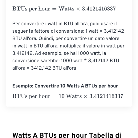
BTUs per hour
=
Watts
×
3.4121416337
Per convertire i watt in BTU all'ora, puoi usare il 
seguente fattore di conversione: 1 watt = 3,412142 
BTU all'ora. Quindi, per convertire un dato valore 
in watt in BTU all'ora, moltiplica il valore in watt per 
3,412142. Ad esempio, se hai 1000 watt, la 
conversione sarebbe: 1000 watt * 3,412142 BTU 
all'ora = 3412,142 BTU all'ora
Esempio: Convertire 10 Watts A BTUs per hour
BTUs per hour
=
10 Watts
×
3.4121416337
=
34.1214163
BTU
Watts A BTUs per hour Tabella di