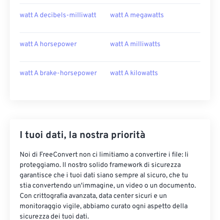
watt A decibels-milliwatt
watt A megawatts
watt A horsepower
watt A milliwatts
watt A brake-horsepower
watt A kilowatts
I tuoi dati, la nostra priorità
Noi di FreeConvert non ci limitiamo a convertire i file: li
proteggiamo. Il nostro solido framework di sicurezza
garantisce che i tuoi dati siano sempre al sicuro, che tu
stia convertendo un'immagine, un video o un documento.
Con crittografia avanzata, data center sicuri e un
monitoraggio vigile, abbiamo curato ogni aspetto della
sicurezza dei tuoi dati.