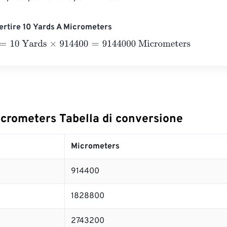
rtire 10 Yards A Micrometers
0 Yards
×
914400
=
9144000
Micrometers
icrometers Tabella di conversione
Micrometers
914400
1828800
2743200