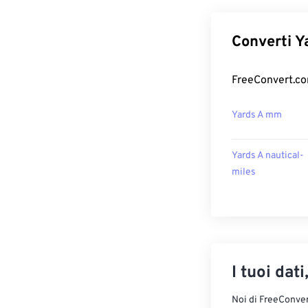
Converti Ya
FreeConvert.com
Yards A mm
Yards A nautical-
miles
I tuoi dati
Noi di FreeConvert