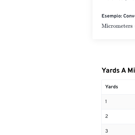
Esempio: Conve
Micrometers
=
1
Yards A M
Yards
1
2
3