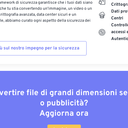
ramework di sicurezza garantisce che i tuoi dati siano
Crittogr
 che tu stia convertendo un'immagine, un video o un
Dati pro
ittografia avanzata, data center sicuri e un
Centri
le, abbiamo curato ogni aspetto della sicurezza dei
Controll
accessi 
Autenti
iù sul nostro impegno per la sicurezza
vertire file di grandi dimensioni s
o pubblicità?
Aggiorna ora