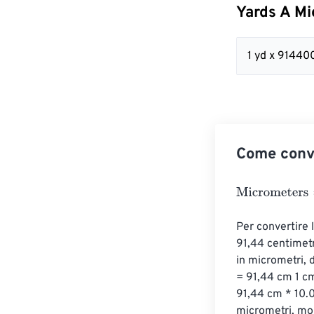
Yards A Mi
1 yd x 9144
Come conve
Micrometers
=
Y
Per convertire l
91,44 centimetr
in micrometri, d
= 91,44 cm 1 cm
91,44 cm * 10.
micrometri, mo