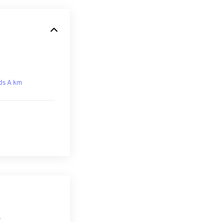
ds A km
S