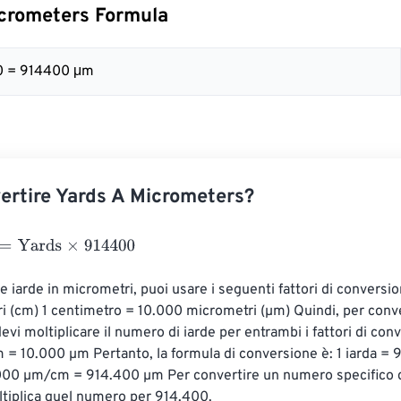
crometers Formula
00 = 914400 μm
rtire Yards A Micrometers?
ards
×
914400
e iarde in micrometri, puoi usare i seguenti fattori di conversion
i (cm) 1 centimetro = 10.000 micrometri (µm) Quindi, per conver
evi moltiplicare il numero di iarde per entrambi i fattori di conv
 = 10.000 µm Pertanto, la formula di conversione è: 1 iarda = 
000 µm/cm = 914.400 µm Per convertire un numero specifico di
ltiplica quel numero per 914.400.