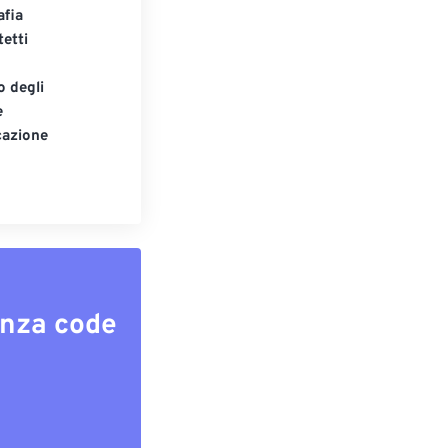
afia
tetti
o degli
e
cazione
enza code