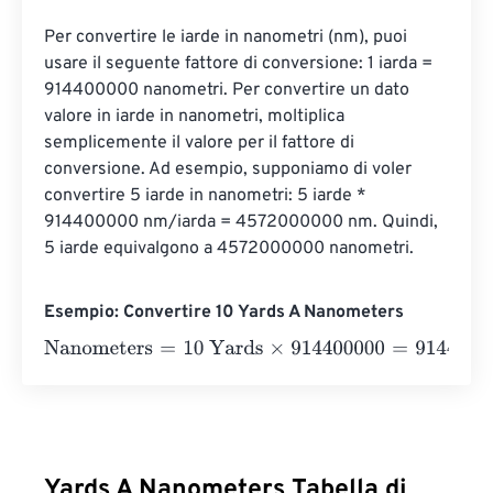
Per convertire le iarde in nanometri (nm), puoi 
usare il seguente fattore di conversione: 1 iarda = 
914400000 nanometri. Per convertire un dato 
valore in iarde in nanometri, moltiplica 
semplicemente il valore per il fattore di 
conversione. Ad esempio, supponiamo di voler 
convertire 5 iarde in nanometri: 5 iarde * 
914400000 nm/iarda = 4572000000 nm. Quindi, 
5 iarde equivalgono a 4572000000 nanometri.
Esempio: Convertire 10 Yards A Nanometers
Nanometers
=
10 Yards
×
914400000
=
9144000000
Nano
Yards A Nanometers Tabella di