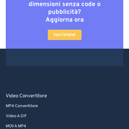
dimensioni senza code o
pubblicità?
Aggiorna ora
Iscrizione
Video Convertitore
MP4 Convertitore
Video A GIF
MOV A MP4