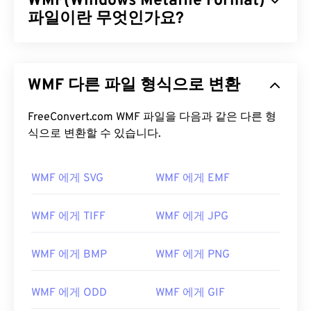
WMF(Windows Metafile Format)
파일이란 무엇인가요?
Windows 메타파일 형식(WMF)은 벡터 및 비트맵 이
미지를 저장할 수 있는 Microsoft Windows(윈도우)
WMF 다른 파일 형식으로 변환
파일 형식입니다. Microsoft는 Microsoft 응용 프로그
램 간에 그래픽 데이터를 공유하기 위해 WMF를 설계
했습니다. WMF는 32비트 확장 Windows 메타파일
FreeConvert.com WMF 파일을 다음과 같은 다른 형
(EMF)의 16비트 버전입니다.
식으로 변환할 수 있습니다.
WMF 파일을 어떻게 여나요?
WMF 에게 SVG
WMF 에게 EMF
WMF는
CorelDraw Graphics Suite
와 같은 호환되는
이미지 프로그램을 사용하면 Windows에서 쉽게 열
WMF 에게 TIFF
WMF 에게 JPG
수 있습니다. Windows와 macOS에서 모두 WMF를
열 수 있는 또 다른 인기 프로그램으로는
Adobe
WMF 에게 BMP
WMF 에게 PNG
Illustrator
가 있습니다.
다른 대안으로 크로스 플랫폼 무료 뷰어인
XnView
WMF 에게 ODD
WMF 에게 GIF
MP가
있습니다. Windows에서 WMF를 열 수 있는 프