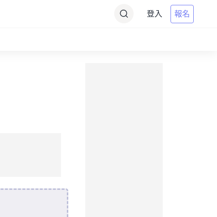
登入
報名