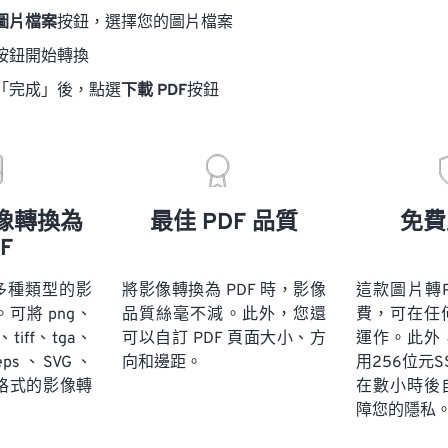
圖片檔案
按鈕，選擇您的圖片檔案
按鈕開始轉換
「完成」後，點選
下載 PDF
按鈕
像轉換為
最佳 PDF 品質
免費
F
多種類型的影
將影像轉換為 PDF 時，影像
這款圖片轉
。可將 png、
品質絲毫不減。此外，您還
費，可在任
、tiff、tga、
可以自訂 PDF 頁面大小、方
運作。此外
eps、SVG、
向和邊距。
用256位元
p 格式的影像轉
在數小時後
障您的隱私