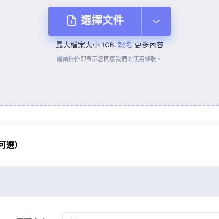
選擇文件
最大檔案大小 1GB.
報名
更多內容
來自裝置
繼續操作即表示您同意我們的
使用條款
。
來自 Dropbox
來自 Google 雲端硬碟
可選）
來自 OneDrive
來自網址