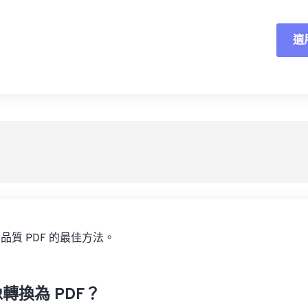
適
重
應
另
品質 PDF 的最佳方法。
轉換為 PDF？