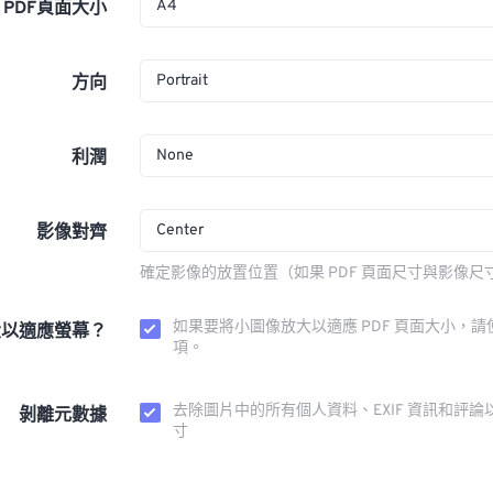
A4
PDF頁面大小
Portrait
方向
None
利潤
Center
影像對齊
確定影像的放置位置（如果 PDF 頁面尺寸與影像尺
如果要將小圖像放大以適應 PDF 頁面大小，請
大以適應螢幕？
項。
去除圖片中的所有個人資料、EXIF 資訊和評論
剝離元數據
寸