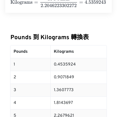
Pounds 到 Kilograms 轉換表
Pounds
Kilograms
1
0.4535924
2
0.9071849
3
1.3607773
4
1.8143697
5
2.2679621