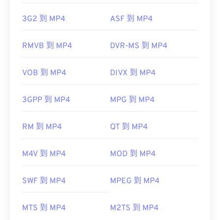
19
19
19
19
19
19
19
19
3G2 到 MP4
ASF 到 MP4
20
20
20
20
20
20
20
20
21
21
21
21
21
21
21
21
RMVB 到 MP4
DVR-MS 到 MP4
22
22
22
22
22
22
22
22
VOB 到 MP4
DIVX 到 MP4
23
23
23
23
23
23
23
23
24
24
24
24
24
24
3GPP 到 MP4
MPG 到 MP4
25
25
25
25
25
25
26
26
26
26
26
26
RM 到 MP4
QT 到 MP4
27
27
27
27
27
27
M4V 到 MP4
MOD 到 MP4
28
28
28
28
28
28
29
29
29
29
29
29
SWF 到 MP4
MPEG 到 MP4
30
30
30
30
30
30
MTS 到 MP4
M2TS 到 MP4
31
31
31
31
31
31