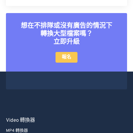
58
58
58
58
58
58
59
59
59
59
59
59
60
60
想在不排隊或沒有廣告的情況下
61
61
轉換大型檔案嗎？
62
62
立即升級
63
63
報名
64
64
65
65
66
66
67
67
68
68
69
69
Video 轉換器
70
70
MP4 轉換器
71
71