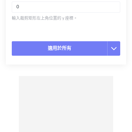
輸入裁剪矩形左上角位置的 y 座標。
適用於所有
重置所有選項
應用預設
另存為預設