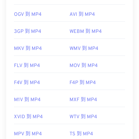
06
06
06
06
06
06
06
06
OGV 到 MP4
AVI 到 MP4
07
07
07
07
07
07
07
07
08
08
08
08
08
08
08
08
3GP 到 MP4
WEBM 到 MP4
09
09
09
09
09
09
09
09
MKV 到 MP4
WMV 到 MP4
10
10
10
10
10
10
10
10
11
11
11
11
11
11
11
11
FLV 到 MP4
MOV 到 MP4
12
12
12
12
12
12
12
12
13
13
13
13
13
13
13
13
F4V 到 MP4
F4P 到 MP4
14
14
14
14
14
14
14
14
M1V 到 MP4
MXF 到 MP4
15
15
15
15
15
15
15
15
16
16
16
16
16
16
16
16
XVID 到 MP4
WTV 到 MP4
17
17
17
17
17
17
17
17
MPV 到 MP4
18
18
TS 到 MP4
18
18
18
18
18
18