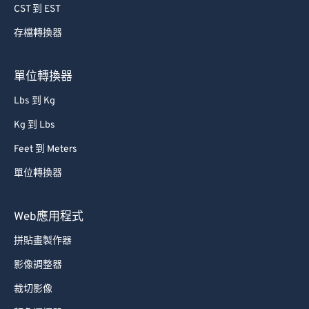
CST 到 EST
98
98
存檔轉換器
99
99
單位轉換器
Lbs 到 Kg
Kg 到 Lbs
Feet 到 Meters
單位轉換器
Web應用程式
拼貼畫製作器
影像調整器
裁切影像