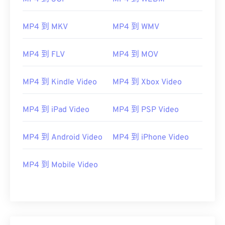
VLC 媒體播放器
MP4 到 MKV
MP4 到 WMV
開發者：
運動影像專家小組 (MPEG)
MP4 到 FLV
MP4 到 MOV
標準：
ISO/IEC 14496
初始發布：
1999
MP4 到 Kindle Video
MP4 到 Xbox Video
實用連結：
https://en.wikipedia.org/wiki/MPEG-4
MP4 到 iPad Video
MP4 到 PSP Video
https://mpeg.chiariglione.org/standards/mpeg-
4.html
MP4 到 Android Video
MP4 到 iPhone Video
MP4 到 Mobile Video