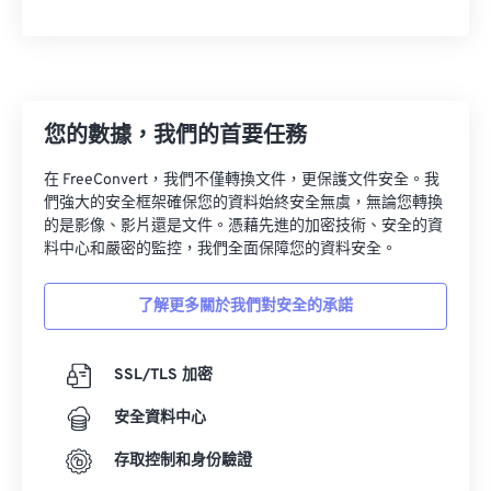
45
45
45
45
45
45
46
46
46
46
46
46
47
47
47
47
47
47
48
48
48
48
48
48
您的數據，我們的首要任務
49
49
49
49
49
49
在 FreeConvert，我們不僅轉換文件，更保護文件安全。我
50
50
50
50
50
50
們強大的安全框架確保您的資料始終安全無虞，無論您轉換
的是影像、影片還是文件。憑藉先進的加密技術、安全的資
51
51
51
51
51
51
料中心和嚴密的監控，我們全面保障您的資料安全。
52
52
52
52
52
52
53
53
53
53
53
53
了解更多關於我們對安全的承諾
54
54
54
54
54
54
SSL/TLS 加密
55
55
55
55
55
55
56
56
56
56
56
56
安全資料中心
57
57
57
57
57
57
存取控制和身份驗證