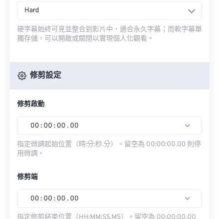
Hard
硬字幕始終可見並整合到影片中，適合永久字幕；而軟字幕單
獨存儲，可以開啟或關閉以實現個人化觀看。
修剪設定
修剪啟動
00
:
00
:
00
.
00
指定微調起始位置（時:分:秒.分）。留空為 00:00:00.00 則停
用微調。
修剪端
00
:
00
:
00
.
00
指定修剪結束位置（HH:MM:SS.MS）。留空為 00:00:00.00