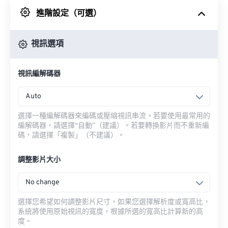
進階設定（可選）
來自 Google 雲端硬碟
視訊選項
來自 OneDrive
視訊編解碼器
來自網址
Auto
選擇一種編解碼器來編碼或壓縮視訊串流。若要使用最常用的
編解碼器，請選擇“自動”（建議）。若要轉換影片而不重新編
碼，請選擇「複製」（不建議）。
調整影片大小
No change
選擇您希望如何調整影片尺寸。如果您選擇解析度或寬高比，
系統將使用原始視訊的寬度，根據所選的寬高比計算新的高
度。