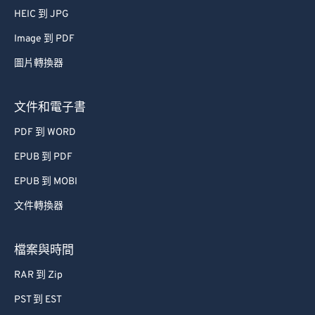
HEIC 到 JPG
85
85
86
86
Image 到 PDF
87
87
圖片轉換器
88
88
文件和電子書
89
89
PDF 到 WORD
90
90
EPUB 到 PDF
91
91
EPUB 到 MOBI
92
92
93
93
文件轉換器
94
94
檔案與時間
95
95
RAR 到 Zip
96
96
PST 到 EST
97
97