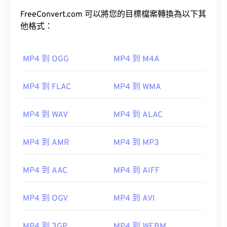
於管理和儲存的檔案。它也是一種流行的影片格式，
用於在網路上進行串流媒體播放，例如在 YouTube
FreeConvert.com 可以將您的目標檔案轉換為以下其
上。許多人認為 MP4 是當今最好的視訊格式之一。
他格式：
MP4 到 OGG
MP4 到 M4A
如何開啟 MP4 檔案？
MP4 到 FLAC
MP4 到 WMA
MP4 檔案會在作業系統的預設視訊播放器中開啟。
只需雙擊該文件即可開啟。無需第三方軟體。
MP4 到 WAV
MP4 到 ALAC
Windows Player 中開
啟。在 Mac 系統中，它會在
QuickTime
MP4 到 AMR
MP4 到 MP3
在某些裝置上，尤其是行動裝置上，開啟這種檔案類
MP4 到 AAC
MP4 到 AIFF
型可能會出現問題。 MP4 是一種包含各種資料的容
器，因此，當檔案無法開啟時，通常表示容器中的資
MP4 到 OGV
MP4 到 AVI
料（音訊或視訊編解碼器）與裝置的作業系統不相
容。
MP4 到 3GP
MP4 到 WEBM