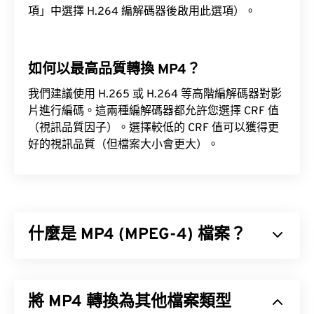
項」中選擇 H.264 編解碼器後啟用此選項）。
如何以最高品質轉換 MP4？
我們建議使用 H.265 或 H.264 等高階編解碼器對影
片進行編碼。這兩種編解碼器都允許您選擇 CRF 值
（視訊品質因子）。選擇較低的 CRF 值可以獲得更
好的視訊品質（但檔案大小會更大）。
什麼是 MP4 (MPEG-4) 檔案？
MPEG-4 (MP4) 是一種容器視訊格式，可以儲存多媒
體數據，通常是音訊和視訊。它與各種設備和作業系
將 MP4 轉換為其他檔案類型
統相容，使用
編解碼器
來壓縮檔案大小，從而產生易