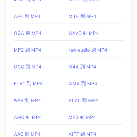
M4R 到 MP4
OPUS 到 MP4
APE 到 MP4
M4B 到 MP4
OGA 到 MP4
WAVE 到 MP4
MP2 到 MP4
raw-audio 到 MP4
00
00
00
00
00
00
00
00
OGG 到 MP4
M4A 到 MP4
00
00
00
00
00
00
00
00
FLAC 到 MP4
WMA 到 MP4
01
01
01
01
01
01
01
01
WAV 到 MP4
ALAC 到 MP4
02
02
02
02
02
02
02
02
03
03
03
03
03
03
03
03
AMR 到 MP4
MP3 到 MP4
04
04
04
04
04
04
04
04
05
05
05
05
05
05
05
05
AAC 到 MP4
AIFF 到 MP4