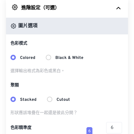
進階設定（可選）
來自 Google 雲端硬碟
圖片選項
來自 OneDrive
色彩模式
來自網址
Colored
Black & White
選擇輸出格式為彩色或黑白。
聚類
Stacked
Cutout
形狀應該堆疊在一起還是彼此分開？
色彩精準度
6