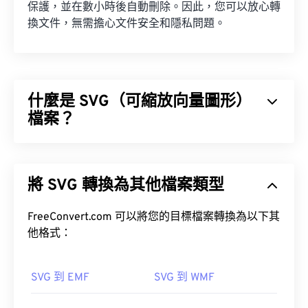
保護，並在數小時後自動刪除。因此，您可以放心轉
換文件，無需擔心文件安全和隱私問題。
什麼是 SVG（可縮放向量圖形）
檔案？
可縮放向量圖形 (SVG) 是一種分辨率無關的開放標準
檔案格式。它基於可擴展標記語言 (XML)，使用向量
將 SVG 轉換為其他檔案類型
圖形，並支援有限的動畫。顧名思義，使用 SVG 檔
案的主要優勢在於其可縮放性。這種文件類型可以調
整大小而不會損失圖像品質。此外，SVG 的獨特之
FreeConvert.com 可以將您的目標檔案轉換為以下其
處在於它並非影像格式。
他格式：
SVG 到 EMF
SVG 到 WMF
如何開啟 SVG 檔案？