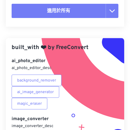
適用於所有
重置所有選項
應用預設
built_with
❤️
by
FreeConvert
另存為預設
ai_photo_editor
ai_photo_editor_desc
background_remover
ai_image_generator
magic_eraser
image_converter
image_converter_desc