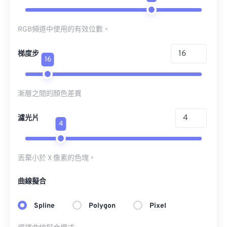
RGB頻道中使用的有效位數。
梯度步
16
漸層之間的顏色差異
濾光片
4
丟棄小於 X 像素的色塊。
曲線擬合
Spline
Polygon
Pixel