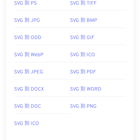
SVG 到 PS
SVG 到 TIFF
SVG 檔案可以在大多數 Web 瀏覽器中輕鬆打開，例
如
Firefox
或 Microsoft
SVG 轉 GIF
或
SVG 轉 PDF
SVG 到 JPG
SVG 到 BMP
工具。若要將 SVG 等向量檔案轉換為 JPG 格式，請
嘗試使用我們的
SVG 轉 JPG
或
萬維網聯盟 (W3C)
SVG 到 ODD
SVG 到 GIF
初始發布日期：
2001 年 9 月 4 日
SVG 到 WebP
SVG 到 ICO
href="https://www.lifewire.com/svg-file-
4120603"
https://en.wikipedia.org/wiki/Scalable_Vector_Graph
SVG 到 JPEG
SVG 到 PDF
SVG 到 DOCX
SVG 到 WORD
SVG 到 DOC
SVG 到 PNG
SVG 到 ICO