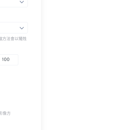
壓縮方法會以犧牲
整影像方