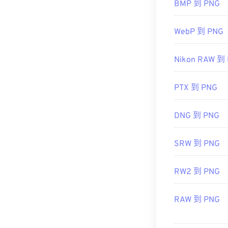
BMP 到 PNG
開發者：
PNG
WebP 到 PNG
初始發佈日期
實用連結：
Nikon RAW 到
LifeWire 關於
PTX 到 PNG
維基百科 PNG
相關 PNG 工具
DNG 到 PNG
使用我們的
顏
SRW 到 PNG
RW2 到 PNG
RAW 到 PNG