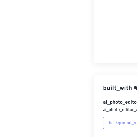
built_with
❤
ai_photo_edito
ai_photo_editor_
background_r