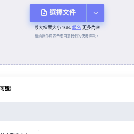
選擇文件
最大檔案大小 1GB.
報名
更多內容
來自裝置
繼續操作即表示您同意我們的
使用條款
。
來自 Dropbox
來自 Google 雲端硬碟
（可選）
來自 OneDrive
來自網址