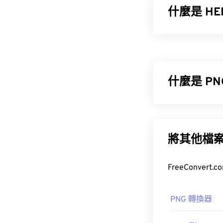
什麼是 H
高效影像編碼 (H
HEIC 的主要
什麼是 P
如何開啟 H
便攜式網路圖形 
HEIC 檔案預設
包含
RGB
或
RG
High Sierra
、
A
援具有更好透
將其他檔
Apple Photos
Photo Studio
開啟 HEIC 
其他程序，例
開發者：
運動影
檔案類型略大
PNG 轉換器
初始發布：
201