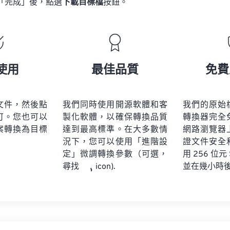
「完成」後，點選
下載目標檔
按鈕。
使用
最佳品質
免費
文件，然後點
我們同時使用開源軟體和客
我們的原始
可。您也可以
製化軟體，以確保轉換品質
轉換器完全
案轉換為目標
達到最高標準。在大多數情
網路瀏覽器
況下，您可以使用「進階設
證文件安全
定」微調轉換參數（可選，
用 256 位元
並在幾小時
尋找
icon).