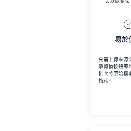
狀態變成
易於
只需上傳來源
擊轉換按鈕即
批次將原始檔
格式。