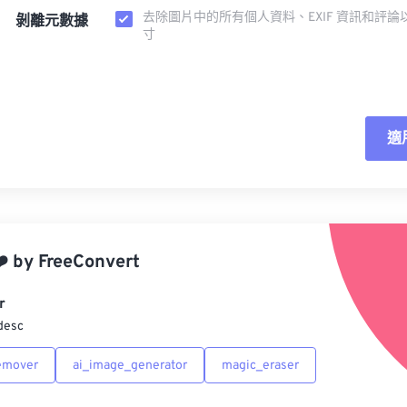
去除圖片中的所有個人資料、EXIF 資訊和評論
剝離元數據
寸
適
重
應
️
by
FreeConvert
另
r
desc
emover
ai_image_generator
magic_eraser