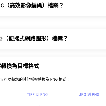
EIC（高效影像編碼）檔案？
EIC) 是 HEIF 的變體，蘋果公司在 2017 年發布
iOS 11
時採用了
優勢在於，它比 JPEG (JPG) 佔用空間更小，且影像品質絲毫不減
高效視訊編碼 (HEVC)
NG（便攜式網路圖形）檔案？
EIC 檔案？
(PNG) 是一種
基於柵格的
檔案類型，它壓縮圖像以提高便攜性。 
在
Apple iOS
及相關應用程式和作業系統中打開，例如
macOS
、
m
BA
顏色，並支持透明度，這使得它們非常適合用於圖標或圖標設計。
pple iOS
。
明度的動畫（試試我們的
GIF 轉 APNG
）。
案轉換為目標格式
Android OS
開放式
PNG 轉 JPG
PNG 轉 BMP
FreeConvert.com 可以將您的其他檔案轉換為 PNG 格式：
檔案的最佳替代方案是
XnView MP
，它支援跨平台運行。
如
GIMP
或
Adobe Photoshop
，也可用於開啟和編輯 PNG 檔案。 
像專家小組 (MPEG)
，因此在將其新增至網頁時請務必小心。
TIFF 到 PNG
JPG 到 PNG
3