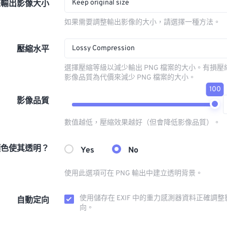
Keep original size
整輸出影像大小
如果需要調整輸出影像的大小，請選擇一種方法。
Lossy Compression
壓縮水平
選擇壓縮等級以減少輸出 PNG 檔案的大小。有損
影像品質為代價來減少 PNG 檔案的大小。
100
影像品質
數值越低，壓縮效果越好（但會降低影像品質）。
顏色使其透明？
Yes
No
使用此選項可在 PNG 輸出中建立透明背景。
使用儲存在 EXIF 中的重力感測器資料正確調
自動定向
向。