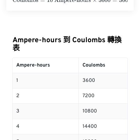
Coulombs
=
10 Ampere-hours
×
3600
=
36000
Coulombs
Ampere-hours 到 Coulombs 轉換
表
Ampere-hours
Coulombs
1
3600
2
7200
3
10800
4
14400