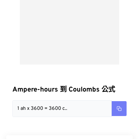
Ampere-hours 到 Coulombs 公式
1 ah x 3600 = 3600 c..