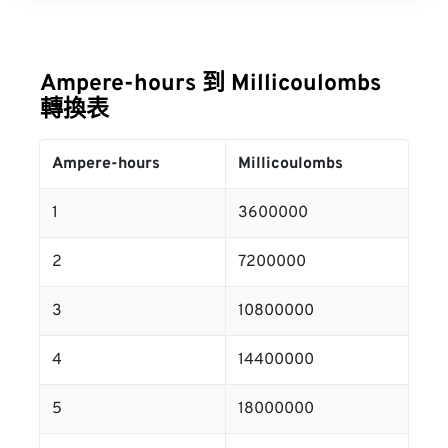
Ampere-hours 到 Millicoulombs
轉換表
Ampere-hours
Millicoulombs
1
3600000
2
7200000
3
10800000
4
14400000
5
18000000