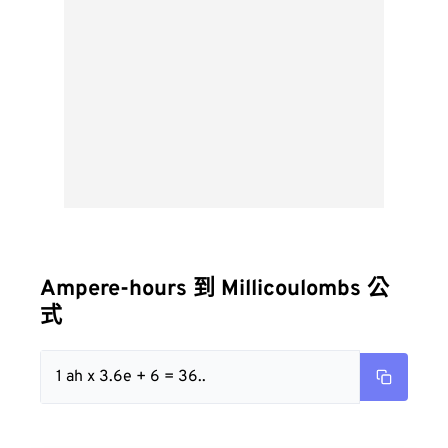
Ampere-hours 到 Millicoulombs 公
式
1 ah x 3.6e + 6 = 36..