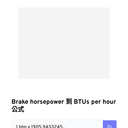
Brake horsepower 到 BTUs per hour
公式
1 bhp x 1905.9433245..