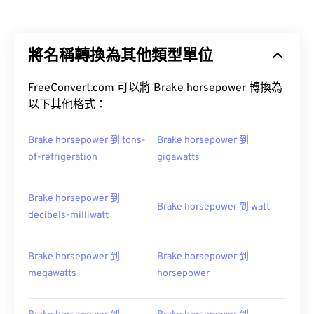
將名稱轉換為其他類型單位
FreeConvert.com 可以將 Brake horsepower 轉換為
以下其他格式：
Brake horsepower 到 tons-
Brake horsepower 到
of-refrigeration
gigawatts
Brake horsepower 到
Brake horsepower 到 watt
decibels-milliwatt
Brake horsepower 到
Brake horsepower 到
megawatts
horsepower