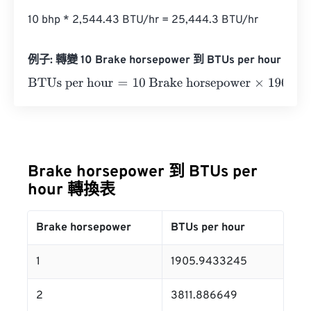
10 bhp * 2,544.43 BTU/hr = 25,444.3 BTU/hr
例子: 轉變 10 Brake horsepower 到 BTUs per hour
BTUs per hour
=
10 Brake horsepower
×
1905.9433245
=
1
Brake horsepower 到 BTUs per
hour 轉換表
Brake horsepower
BTUs per hour
1
1905.9433245
2
3811.886649