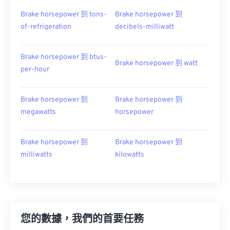
Brake horsepower 到 tons-
Brake horsepower 到
of-refrigeration
decibels-milliwatt
Brake horsepower 到 btus-
Brake horsepower 到 watt
per-hour
Brake horsepower 到
Brake horsepower 到
megawatts
horsepower
Brake horsepower 到
Brake horsepower 到
milliwatts
kilowatts
您的數據，我們的首要任務