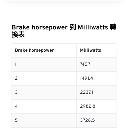
Brake horsepower 到 Milliwatts 轉
換表
Brake horsepower
Milliwatts
1
745.7
2
1491.4
3
2237.1
4
2982.8
5
3728.5