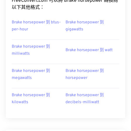
FreeConvert.com 可以將 Brake horsepower 轉換為
以下其他格式：
Brake horsepower 到 btus-
Brake horsepower 到
per-hour
gigawatts
Brake horsepower 到
Brake horsepower 到 watt
milliwatts
Brake horsepower 到
Brake horsepower 到
megawatts
horsepower
Brake horsepower 到
Brake horsepower 到
kilowatts
decibels-milliwatt