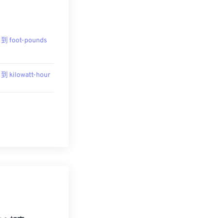
 到 foot-pounds
 到 kilowatt-hour