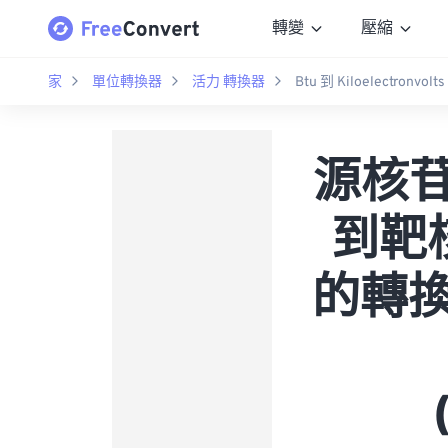
轉變
壓縮
家
單位轉換器
活力 轉換器
Btu 到 Kiloelectronvolts
源核苷酸 
到靶核苷
的轉換