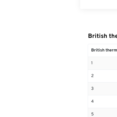
British t
British therm
1
2
3
4
5