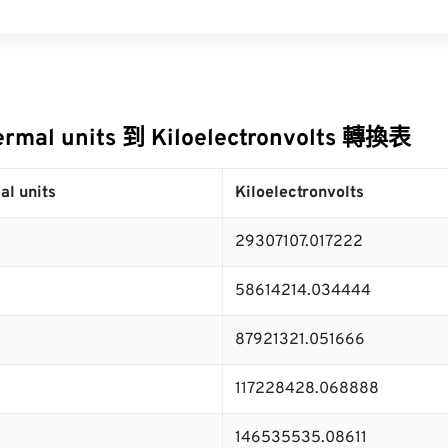
hermal units 到 Kiloelectronvolts 轉換表
al units
Kiloelectronvolts
29307107.017222
58614214.034444
87921321.051666
117228428.068888
146535535.08611