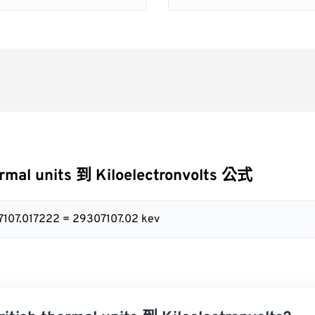
ermal units 到 Kiloelectronvolts 公式
7107.017222 = 29307107.02 kev