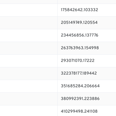
175842642.103332
205149749.120554
234456856.137776
263763963.154998
293071070.17222
322378177.189442
351685284.206664
380992391.223886
410299498.241108