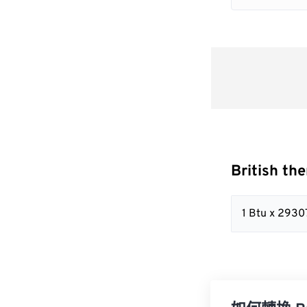
British th
1 Btu x 2930