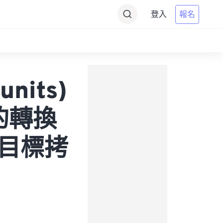
登入
報名
units)
 的轉換
為目標拷
s