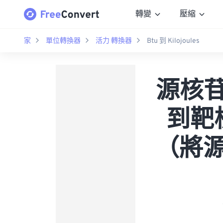
轉變
壓縮
家
單位轉換器
活力 轉換器
Btu 到 Kilojoules
源核苷酸 
到靶核
（將源