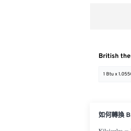
British th
1 Btu x 1.0
如何轉換 Brit