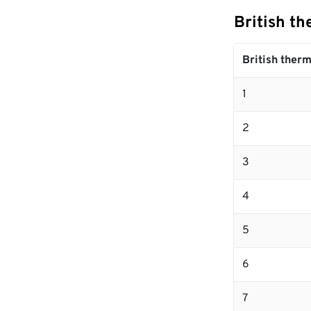
British t
British therm
1
2
3
4
5
6
7