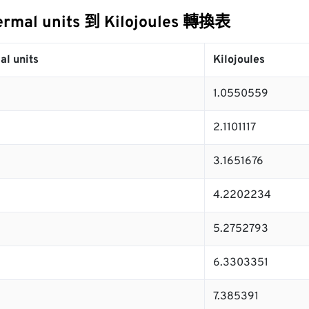
hermal units 到 Kilojoules 轉換表
al units
Kilojoules
1.0550559
2.1101117
3.1651676
4.2202234
5.2752793
6.3303351
7.385391